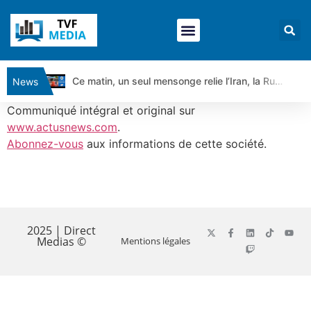
Ce matin, un seul mensonge relie l’Iran, la Russie et Trump | par Louis Antoine Michelet
News
Vente du Turbo Infini BEST CALL AIRBUS TY80V à 3,45 € (+118 %)
Communiqué intégral et original sur
Ce que Trump, Téhéran et Pékin ne veulent pas que vous voyiez ensemble | par Louis-Antoine Michelet
www.actusnews.com
.
Abonnez-vous
aux informations de cette société.
Vente du Turbo infini BEST PUT COINBASE WO83V à 0,51 € (+46 %)
Dichotomie profonde. Des marchés en hausse | Point Stratégique Hebdomadaire – Éric Galiègue
Tout peut exploser ! | Antoine Quesada – Chrono CAC
​
Gaza, Iran, Chine : la guerre mondiale vient de commencer | par Louis-Antoine Michelet
Jean Marie Seronie :Loi agricole : vraie réforme ou simple réponse à la colère ?| Interview Éco
2025 | Direct
Medias ©
Mentions légales
DAX40 : Poursuite de la croissance ? | Erick Sebban – Chrono DAX
CAPGEMINI : Un signal haussier avant les résultats ? | Daniel Cohen de Lara – Market Movers
REMY COINTREAU : Le rebond est-il enfin confirmé ? | Daniel Cohen de Lara – Market Movers
TELEPERFORMANCE : Faut-il acheter avant les résultats ? | Daniel Cohen de Lara – Market Movers