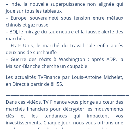
Une inertie haussière qui ralentit | Antoine Quesada – Chrono CAC
– Inde, la nouvelle superpuissance non alignée qui
Pourquoi le monde entier vacille en même temps cette semaine ? | par Louis-Antoine Michelet
joue sur tous les tableaux
– Europe, souveraineté sous tension entre métaux
WTI : Explosion mais réserves au plus bas | Denis Desclos – Market Movers
chinois et gaz russe
STMICROELECTRONICS : Correction probable | Denis Desclos – Market Movers
– BOJ, le mirage du taux neutre et la fausse alerte des
marchés
– États-Unis, le marché du travail cale enfin après
deux ans de surchauffe
– Guerre des récits à Washington : après ADP, la
Maison-Blanche cherche un coupable
Les actualités TVFinance par Louis-Antoine Michelet,
en Direct à partir de 8H55.
———————————————————————————
Dans ces vidéos, TV Finance vous plonge au cœur des
marchés financiers pour décrypter les mouvements
clés et les tendances qui impactent vos
investissements. Chaque jour, nous vous offrons une