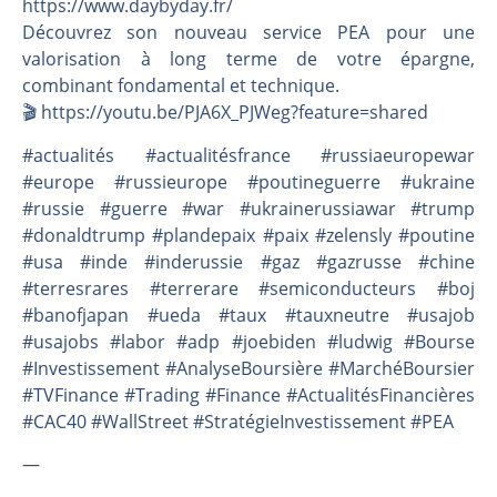
https://www.daybyday.fr/
Découvrez son nouveau service PEA pour une
valorisation à long terme de votre épargne,
combinant fondamental et technique.
🎬️ https://youtu.be/PJA6X_PJWeg?feature=shared
#actualités #actualitésfrance #russiaeuropewar
#europe #russieurope #poutineguerre #ukraine
#russie #guerre #war #ukrainerussiawar #trump
#donaldtrump #plandepaix #paix #zelensly #poutine
#usa #inde #inderussie #gaz #gazrusse #chine
#terresrares #terrerare #semiconducteurs #boj
#banofjapan #ueda #taux #tauxneutre #usajob
#usajobs #labor #adp #joebiden #ludwig #Bourse
#Investissement #AnalyseBoursière #MarchéBoursier
#TVFinance #Trading #Finance #ActualitésFinancières
#CAC40 #WallStreet #StratégieInvestissement #PEA
—