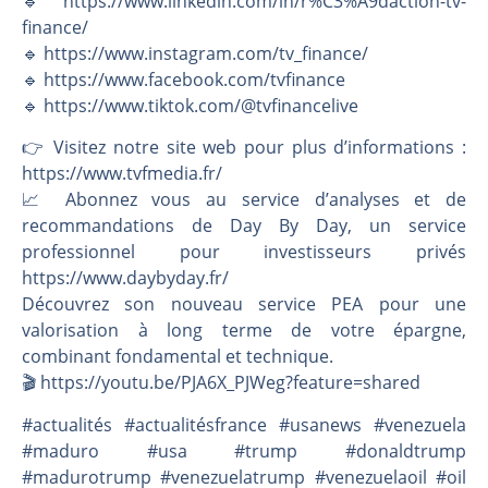
🔹 https://www.linkedin.com/in/r%C3%A9daction-tv-
finance/
🔹 https://www.instagram.com/tv_finance/
🔹 https://www.facebook.com/tvfinance
🔹 https://www.tiktok.com/@tvfinancelive
👉️ Visitez notre site web pour plus d’informations :
https://www.tvfmedia.fr/
📈 Abonnez vous au service d’analyses et de
recommandations de Day By Day, un service
professionnel pour investisseurs privés
https://www.daybyday.fr/
Découvrez son nouveau service PEA pour une
valorisation à long terme de votre épargne,
combinant fondamental et technique.
🎬️ https://youtu.be/PJA6X_PJWeg?feature=shared
#actualités #actualitésfrance #usanews #venezuela
#maduro #usa #trump #donaldtrump
#madurotrump #venezuelatrump #venezuelaoil #oil