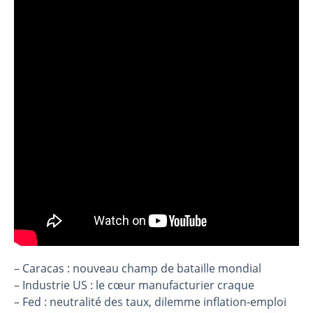
Christian Parisot : Les marchés à l’épreuve des signaux | Interview Économique
Bernard Prats-Desclaux : Penser les marchés à l’ère des ruptures | Interview Littéraire
S&P500 : Des records, mais toujours de la vigueur | Ludovick Bertola – Les Echos de Wall Street
NASDAQ : La tendance haussière reste intacte | Ludovick Bertola – Les Echos de Wall Street
FERRARI : Un parcours toujours sans faute | Bernard Prats-Desclaux – Market Movers
SAP : Les acheteurs gardent la main | Bernard Prats-Desclaux – Market Movers
LVMH : Un rebond à confirmer | Bernard Prats-Desclaux – Market Movers
Le monde a changé de règles cette nuit. Personne ne vous l’a encore dit | Louis-Antoine Michelet
GBP/USD : Un premier ministre déjà sur le scelette | Philippe Lhermie – Flash Forex
EUR/USD : Une réunion à priori sans saveur | Philippe Lhermie – Flash Forex
Les événements de cette semaine à venir | Philippe Lhermie – Flash Forex
La France, maillon faible de l’Europe ! | Jean-Louis Cussac – Chrono CAC
– Caracas : nouveau champ de bataille mondial
Pourquoi 6 guerres explosent en même temps cette semaine | par Louis-Antoine Michelet
– Industrie US : le cœur manufacturier craque
Les investisseurs y croient toujours | Point Stratégique Hebdomadaire – Éric Galiègue
– Fed : neutralité des taux, dilemme inflation-emploi