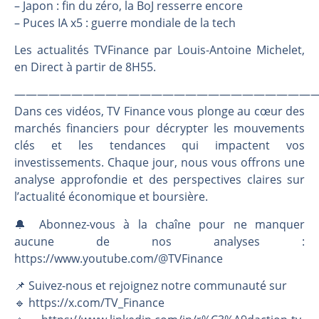
Une inertie haussière qui ralentit | Antoine Quesada – Chrono CAC
– Japon : fin du zéro, la BoJ resserre encore
– Puces IA x5 : guerre mondiale de la tech
Pourquoi le monde entier vacille en même temps cette semaine ? | par Louis-Antoine Michelet
WTI : Explosion mais réserves au plus bas | Denis Desclos – Market Movers
Les actualités TVFinance par Louis-Antoine Michelet,
STMICROELECTRONICS : Correction probable | Denis Desclos – Market Movers
en Direct à partir de 8H55.
———————————————————————————
Dans ces vidéos, TV Finance vous plonge au cœur des
marchés financiers pour décrypter les mouvements
clés et les tendances qui impactent vos
investissements. Chaque jour, nous vous offrons une
analyse approfondie et des perspectives claires sur
l’actualité économique et boursière.
🔔 Abonnez-vous à la chaîne pour ne manquer
aucune de nos analyses :
https://www.youtube.com/@TVFinance
📌 Suivez-nous et rejoignez notre communauté sur
🔹 https://x.com/TV_Finance