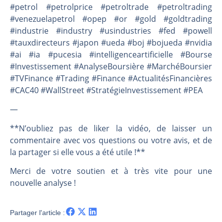
#petrol #petrolprice #petroltrade #petroltrading
#venezuelapetrol #opep #or #gold #goldtrading
#industrie #industry #usindustries #fed #powell
#tauxdirecteurs #japon #ueda #boj #bojueda #nvidia
#ai #ia #pucesia #intelligenceartificielle #Bourse
#Investissement #AnalyseBoursière #MarchéBoursier
#TVFinance #Trading #Finance #ActualitésFinancières
#CAC40 #WallStreet #StratégieInvestissement #PEA
—
**N’oubliez pas de liker la vidéo, de laisser un
commentaire avec vos questions ou votre avis, et de
la partager si elle vous a été utile !**
Merci de votre soutien et à très vite pour une
nouvelle analyse !
Partager l'article :