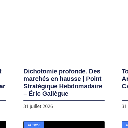
t
Dichotomie profonde. Des
To
marchés en hausse | Point
A
ar
Stratégique Hebdomadaire
C
– Éric Galiègue
31 juillet 2026
31 
BOURSE