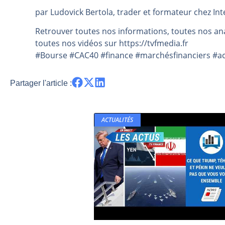
par Ludovick Bertola, trader et formateur chez Int
Les investisseurs y croient toujou
Une inertie haussière qui ralentit
Retrouver toutes nos informations, toutes nos ana
Pourquoi le monde entier vacille 
toutes nos vidéos sur https://tvfmedia.fr
#Bourse #CAC40 #finance #marchésfinanciers #act
WTI : Explosion mais réserves au 
STMICROELECTRONICS : Correction
Partager l'article :
ACTUALITÉS