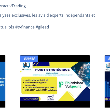
eractivTrading
rs | Point Stratégique Hebdomadaire – Éric Galiègue
 | Antoine Quesada – Chrono CAC
lyses exclusives, les avis d’experts indépendants et
en même temps cette semaine ? | par Louis-Antoine Michelet
ualités #tvfinance #gilead
plus bas | Denis Desclos – Market Movers
 probable | Denis Desclos – Market Movers
BOURSE