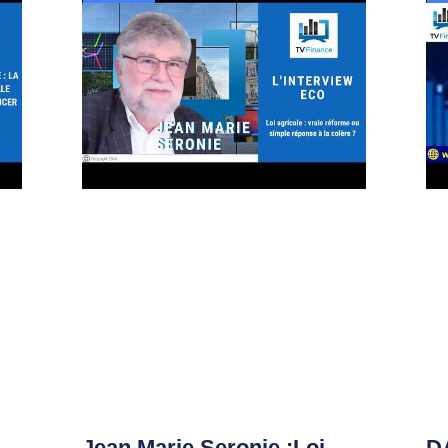
Jean Marie Seronie :Loi
DA