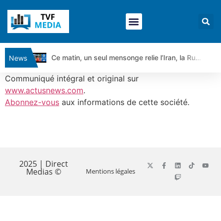
Ce matin, un seul mensonge relie l’Iran, la Russie et Trump | par Louis Antoine Michelet
News
Vente du Turbo Infini BEST CALL AIRBUS TY80V à 3,45 € (+118 %)
Communiqué intégral et original sur
Ce que Trump, Téhéran et Pékin ne veulent pas que vous voyiez ensemble | par Louis-Antoine Michelet
www.actusnews.com
.
Abonnez-vous
aux informations de cette société.
Vente du Turbo infini BEST PUT COINBASE WO83V à 0,51 € (+46 %)
Dichotomie profonde. Des marchés en hausse | Point Stratégique Hebdomadaire – Éric Galiègue
Tout peut exploser ! | Antoine Quesada – Chrono CAC
​
Gaza, Iran, Chine : la guerre mondiale vient de commencer | par Louis-Antoine Michelet
Jean Marie Seronie :Loi agricole : vraie réforme ou simple réponse à la colère ?| Interview Éco
2025 | Direct
Medias ©
Mentions légales
DAX40 : Poursuite de la croissance ? | Erick Sebban – Chrono DAX
CAPGEMINI : Un signal haussier avant les résultats ? | Daniel Cohen de Lara – Market Movers
REMY COINTREAU : Le rebond est-il enfin confirmé ? | Daniel Cohen de Lara – Market Movers
TELEPERFORMANCE : Faut-il acheter avant les résultats ? | Daniel Cohen de Lara – Market Movers