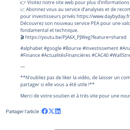
👉️ Visitez notre site web pour plus d’informations
📈 Abonnez vous au service d’analyses et de reco
pour investisseurs privés https://www.daybyday.fr
Découvrez son nouveau service PEA pour une valo
fondamental et technique.
🎬️ https://youtu.be/PJA6X_PJWeg?feature=shared
#alphabet #google #Bourse #Investissement #An
#Finance #ActualitésFinancières #CAC40 #WallStr
—
**N’oubliez pas de liker la vidéo, de laisser un co
partager si elle vous a été utile !**
Merci de votre soutien et à très vite pour une nouv
Partager l'article :