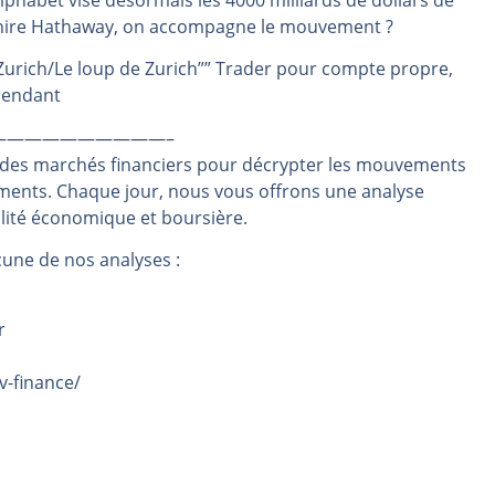
phabet vise désormais les 4000 milliards de dollars de
kshire Hathaway, on accompagne le mouvement ?
même temps cette semaine | par Louis-Antoine Michelet
rs | Point Stratégique Hebdomadaire – Éric Galiègue
 Zurich/Le loup de Zurich”” Trader pour compte propre,
 | Antoine Quesada – Chrono CAC
épendant
en même temps cette semaine ? | par Louis-Antoine Michelet
——————————–
plus bas | Denis Desclos – Market Movers
 des marchés financiers pour décrypter les mouvements
ements. Chaque jour, nous vous offrons une analyse
alité économique et boursière.
une de nos analyses :
r
v-finance/