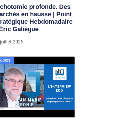
ichotomie profonde. Des
rchés en hausse | Point
tratégique Hebdomadaire
Éric Galiègue
juillet 2026
BOURSE