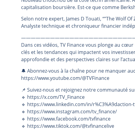
Nouveau chouchou de la côte techn américaine. Al
capitalisation boursière. Est-ce que comme Ber
Pourquoi 6 guerres explosent en 
Les investisseurs y croient toujou
Selon notre expert, James D Touati, “”The Wolf Of
Une inertie haussière qui ralentit
Analyste technique et chroniqueur financier ind
Pourquoi le monde entier vacille 
———————————————————————
WTI : Explosion mais réserves au 
Dans ces vidéos, TV Finance vous plonge au cœur
clés et les tendances qui impactent vos investiss
approfondie et des perspectives claires sur l’actu
🔔 Abonnez-vous à la chaîne pour ne manquer auc
https://www.youtube.com/@TVFinance
📌 Suivez-nous et rejoignez notre communauté su
🔹 https://x.com/TV_Finance
🔹 https://www.linkedin.com/in/r%C3%A9daction-t
🔹 https://www.instagram.com/tv_finance/
🔹 https://www.facebook.com/tvfinance
🔹 https://www.tiktok.com/@tvfinancelive