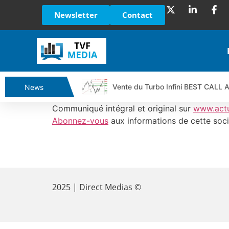
Newsletter
Contact
Vente du Turbo Infini BEST CALL
News
Ce que Trump, Téhéran et Pékin ne
Communiqué intégral et original sur
www.act
Vente du Turbo infini BEST PUT 
Abonnez-vous
aux informations de cette soci
Dichotomie profonde. Des marchés
Tout peut exploser ! | Antoine Q
​
Gaza, Iran, Chine : la guerre mond
Jean Marie Seronie :Loi agricole : 
2025 | Direct Medias ©
DAX40 : Poursuite de la croissanc
CAPGEMINI : Un signal haussier av
REMY COINTREAU : Le rebond est-i