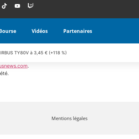
Bourse
Vidéos
Partenaires
 AIRBUS TY80V à 3,45 € (+118 %)
 veulent pas que vous voyiez ensemble | par Louis-Antoine Michele
usnews.com
.
COINBASE WO83V à 0,51 € (+46 %)
été.
 en hausse | Point Stratégique Hebdomadaire – Éric Galiègue
uesada – Chrono CAC
iale vient de commencer | par Louis-Antoine Michelet
vraie réforme ou simple réponse à la colère ?| Interview Éco
Mentions légales
e ? | Erick Sebban – Chrono DAX
ant les résultats ? | Daniel Cohen de Lara – Market Movers
l enfin confirmé ? | Daniel Cohen de Lara – Market Movers