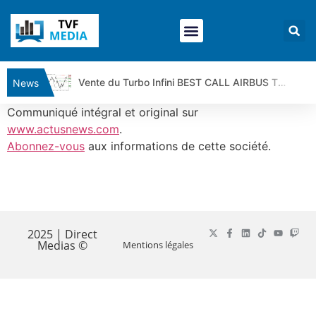
Vente du Turbo Infini BEST CALL AIRBUS TY80V à 3,45 € (+118 %)
News
Ce que Trump, Téhéran et Pékin ne veulent pas que vous voyiez ensemble | par Louis-Antoine Michelet
Communiqué intégral et original sur
Vente du Turbo infini BEST PUT COINBASE WO83V à 0,51 € (+46 %)
www.actusnews.com
.
Abonnez-vous
aux informations de cette société.
Dichotomie profonde. Des marchés en hausse | Point Stratégique Hebdomadaire – Éric Galiègue
Tout peut exploser ! | Antoine Quesada – Chrono CAC
Gaza, Iran, Chine : la guerre mondiale vient de commencer | par Louis-Antoine Michelet
​
Jean Marie Seronie :Loi agricole : vraie réforme ou simple réponse à la colère ?| Interview Éco
DAX40 : Poursuite de la croissance ? | Erick Sebban – Chrono DAX
2025 | Direct
Medias ©
Mentions légales
CAPGEMINI : Un signal haussier avant les résultats ? | Daniel Cohen de Lara – Market Movers
REMY COINTREAU : Le rebond est-il enfin confirmé ? | Daniel Cohen de Lara – Market Movers
TELEPERFORMANCE : Faut-il acheter avant les résultats ? | Daniel Cohen de Lara – Market Movers
CAC 40 : Vers un nouveau record ? Analyse avant la décision de la Fed | Denis Desclos – Chrono CAC