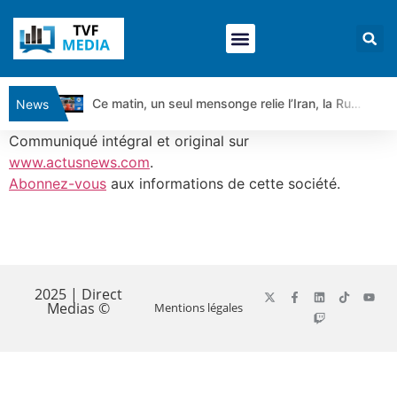
Ce matin, un seul mensonge relie l’Iran, la Russie et Trump | par Louis Antoine Michelet
News
Vente du Turbo Infini BEST CALL AIRBUS TY80V à 3,45 € (+118 %)
Communiqué intégral et original sur
Ce que Trump, Téhéran et Pékin ne veulent pas que vous voyiez ensemble | par Louis-Antoine Michelet
www.actusnews.com
.
Abonnez-vous
aux informations de cette société.
Vente du Turbo infini BEST PUT COINBASE WO83V à 0,51 € (+46 %)
Dichotomie profonde. Des marchés en hausse | Point Stratégique Hebdomadaire – Éric Galiègue
Tout peut exploser ! | Antoine Quesada – Chrono CAC
​
Gaza, Iran, Chine : la guerre mondiale vient de commencer | par Louis-Antoine Michelet
Jean Marie Seronie :Loi agricole : vraie réforme ou simple réponse à la colère ?| Interview Éco
2025 | Direct
Medias ©
Mentions légales
DAX40 : Poursuite de la croissance ? | Erick Sebban – Chrono DAX
CAPGEMINI : Un signal haussier avant les résultats ? | Daniel Cohen de Lara – Market Movers
REMY COINTREAU : Le rebond est-il enfin confirmé ? | Daniel Cohen de Lara – Market Movers
TELEPERFORMANCE : Faut-il acheter avant les résultats ? | Daniel Cohen de Lara – Market Movers