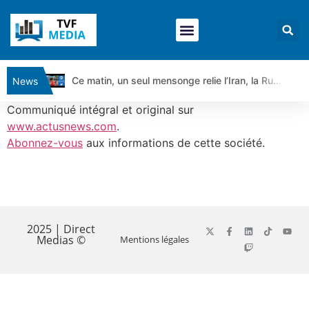
Ce matin, un seul mensonge relie l’Iran, la Russie et Trump | par Louis Antoine Michelet
News
Vente du Turbo Infini BEST CALL AIRBUS TY80V à 3,45 € (+118 %)
Communiqué intégral et original sur
Ce que Trump, Téhéran et Pékin ne veulent pas que vous voyiez ensemble | par Louis-Antoine Michelet
www.actusnews.com
.
Abonnez-vous
aux informations de cette société.
Vente du Turbo infini BEST PUT COINBASE WO83V à 0,51 € (+46 %)
Dichotomie profonde. Des marchés en hausse | Point Stratégique Hebdomadaire – Éric Galiègue
Tout peut exploser ! | Antoine Quesada – Chrono CAC
​
Gaza, Iran, Chine : la guerre mondiale vient de commencer | par Louis-Antoine Michelet
Jean Marie Seronie :Loi agricole : vraie réforme ou simple réponse à la colère ?| Interview Éco
2025 | Direct
Medias ©
Mentions légales
DAX40 : Poursuite de la croissance ? | Erick Sebban – Chrono DAX
CAPGEMINI : Un signal haussier avant les résultats ? | Daniel Cohen de Lara – Market Movers
REMY COINTREAU : Le rebond est-il enfin confirmé ? | Daniel Cohen de Lara – Market Movers
TELEPERFORMANCE : Faut-il acheter avant les résultats ? | Daniel Cohen de Lara – Market Movers