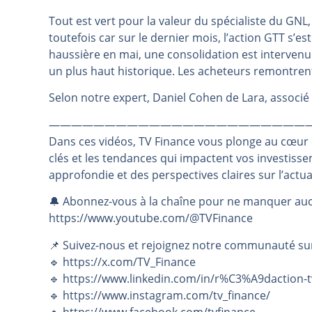
Pourquoi 6 guerres explosent en 
Tout est vert pour la valeur du spécialiste du GNL,
toutefois car sur le dernier mois, l’action GTT s’
Les investisseurs y croient toujou
haussière en mai, une consolidation est intervenue
Une inertie haussière qui ralentit
un plus haut historique. Les acheteurs remontrent 
Pourquoi le monde entier vacille 
Selon notre expert, Daniel Cohen de Lara, assoc
WTI : Explosion mais réserves au 
———————————————————————
Dans ces vidéos, TV Finance vous plonge au cœur
clés et les tendances qui impactent vos investiss
approfondie et des perspectives claires sur l’actu
🔔 Abonnez-vous à la chaîne pour ne manquer auc
https://www.youtube.com/@TVFinance
📌 Suivez-nous et rejoignez notre communauté su
🔹 https://x.com/TV_Finance
🔹 https://www.linkedin.com/in/r%C3%A9daction-t
🔹 https://www.instagram.com/tv_finance/
🔹 https://www.facebook.com/tvfinance