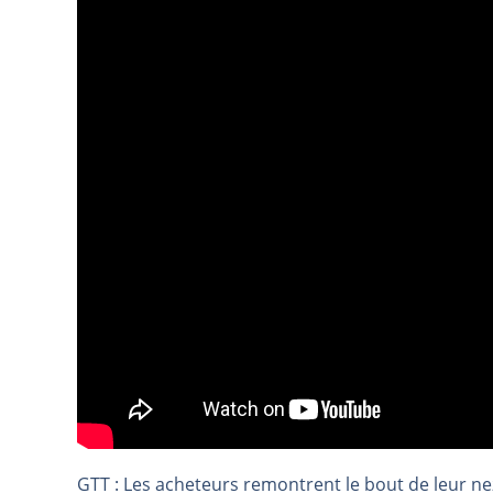
REMY COINTREAU : Le rebond est-i
TELEPERFORMANCE : Faut-il achete
CAC 40 : Vers un nouveau record ?
Christian Parisot : Les marchés à 
Bernard Prats-Desclaux : Penser le
S&P500 : Des records, mais toujour
NASDAQ : La tendance haussière re
FERRARI : Un parcours toujours s
SAP : Les acheteurs gardent la m
LVMH : Un rebond à confirmer | B
Le monde a changé de règles cette 
GBP/USD : Un premier ministre déjà
EUR/USD : Une réunion à priori san
Les événements de cette semaine à
GTT : Les acheteurs remontrent le bout de leur n
La France, maillon faible de l’Eur