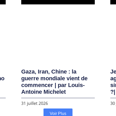
Gaza, Iran, Chine : la
Je
no
guerre mondiale vient de
ag
commencer | par Louis-
si
Antoine Michelet
?|
31 juillet 2026
30 
Voir Plus