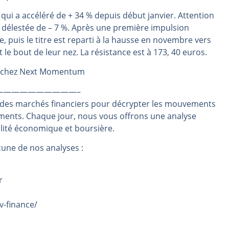
même temps cette semaine | par Louis-Antoine Michelet
 qui a accéléré de + 34 % depuis début janvier. Attention
est délestée de – 7 %. Après une première impulsion
rs | Point Stratégique Hebdomadaire – Éric Galiègue
, puis le titre est reparti à la hausse en novembre vers
 | Antoine Quesada – Chrono CAC
le bout de leur nez. La résistance est à 173, 40 euros.
en même temps cette semaine ? | par Louis-Antoine Michelet
ié chez Next Momentum
plus bas | Denis Desclos – Market Movers
——————————–
 des marchés financiers pour décrypter les mouvements
ements. Chaque jour, nous vous offrons une analyse
alité économique et boursière.
une de nos analyses :
r
v-finance/