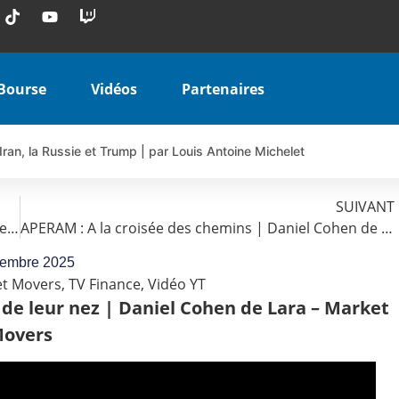
Bourse
Vidéos
Partenaires
Iran, la Russie et Trump | par Louis Antoine Michelet
 AIRBUS TY80V à 3,45 € (+118 %)
 veulent pas que vous voyiez ensemble | par Louis-Antoine Michele
SUIVANT
SOITEC : Tendance baissière prononcée | Daniel Cohen de Lara – Market Movers
APERAM : A la croisée des chemins | Daniel Cohen de Lara – Market Movers
COINBASE WO83V à 0,51 € (+46 %)
 en hausse | Point Stratégique Hebdomadaire – Éric Galiègue
cembre 2025
t Movers
,
TV Finance
,
Vidéo YT
uesada – Chrono CAC
 de leur nez | Daniel Cohen de Lara – Market
iale vient de commencer | par Louis-Antoine Michelet
overs
vraie réforme ou simple réponse à la colère ?| Interview Éco
e ? | Erick Sebban – Chrono DAX
ant les résultats ? | Daniel Cohen de Lara – Market Movers