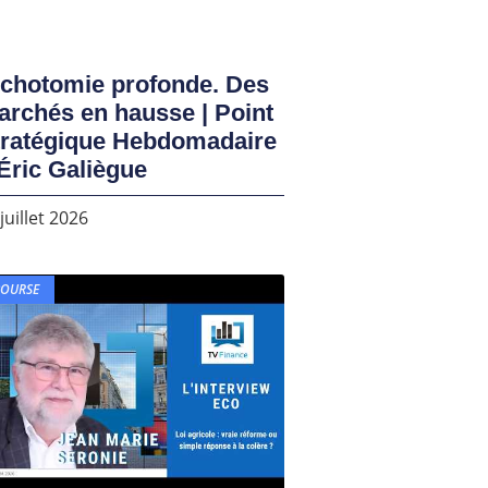
ichotomie profonde. Des
rchés en hausse | Point
tratégique Hebdomadaire
Éric Galiègue
juillet 2026
BOURSE