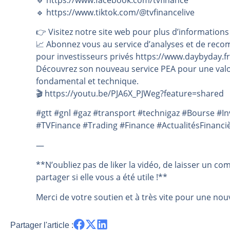
🔹 https://www.tiktok.com/@tvfinancelive
👉️ Visitez notre site web pour plus d’informations
📈 Abonnez vous au service d’analyses et de reco
pour investisseurs privés https://www.daybyday.fr
Découvrez son nouveau service PEA pour une valo
fondamental et technique.
🎬️ https://youtu.be/PJA6X_PJWeg?feature=shared
#gtt #gnl #gaz #transport #technigaz #Bourse #
#TVFinance #Trading #Finance #ActualitésFinanci
—
**N’oubliez pas de liker la vidéo, de laisser un co
partager si elle vous a été utile !**
Merci de votre soutien et à très vite pour une nouv
Partager l'article :