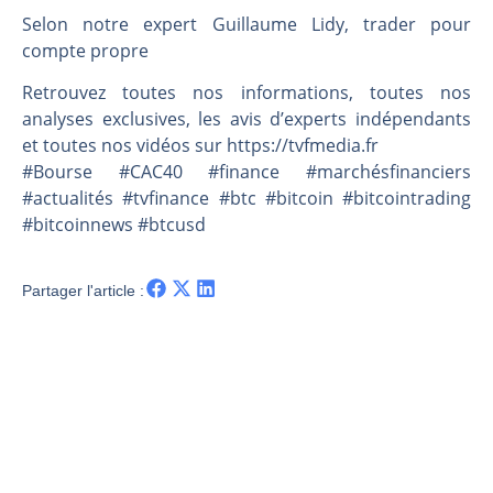
Une inertie haussière qui ralentit | Antoine Quesada – Chrono CAC
Selon notre expert Guillaume Lidy, trader pour
Pourquoi le monde entier vacille en même temps cette semaine ? | par Louis-Antoine Michelet
compte propre
WTI : Explosion mais réserves au plus bas | Denis Desclos – Market Movers
Retrouvez toutes nos informations, toutes nos
STMICROELECTRONICS : Correction probable | Denis Desclos – Market Movers
analyses exclusives, les avis d’experts indépendants
et toutes nos vidéos sur https://tvfmedia.fr
#Bourse #CAC40 #finance #marchésfinanciers
#actualités #tvfinance #btc #bitcoin #bitcointrading
#bitcoinnews #btcusd
Partager l'article :