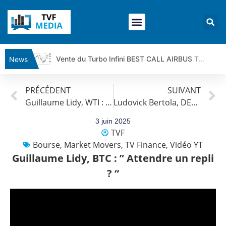
Vente du Turbo Infini BEST CALL AIRBUS TY80V à 3,45 € (+118 %)
News
Ce que Trump, Téhéran et Pékin ne veulent pas que vous voyiez ensemble | par Louis-Antoine Michelet
PRÉCÉDENT
SUIVANT
Vente du Turbo infini BEST PUT COINBASE WO83V à 0,51 € (+46 %)
Guillaume Lidy, WTI : ” Dynamique de fond ? “
Ludovick Bertola, DELL : « Un dossier à suivre ? »
Dichotomie profonde. Des marchés en hausse | Point Stratégique Hebdomadaire – Éric Galiègue
Tout peut exploser ! | Antoine Quesada – Chrono CAC
3 juin 2025
TVF
Gaza, Iran, Chine : la guerre mondiale vient de commencer | par Louis-Antoine Michelet
Bourse
,
Market Movers
,
TV Finance
,
Vidéo YT
Jean Marie Seronie :Loi agricole : vraie réforme ou simple réponse à la colère ?| Interview Éco
Guillaume Lidy, BTC : ” Attendre un repli
DAX40 : Poursuite de la croissance ? | Erick Sebban – Chrono DAX
? “
CAPGEMINI : Un signal haussier avant les résultats ? | Daniel Cohen de Lara – Market Movers
REMY COINTREAU : Le rebond est-il enfin confirmé ? | Daniel Cohen de Lara – Market Movers
TELEPERFORMANCE : Faut-il acheter avant les résultats ? | Daniel Cohen de Lara – Market Movers
CAC 40 : Vers un nouveau record ? Analyse avant la décision de la Fed | Denis Desclos – Chrono CAC