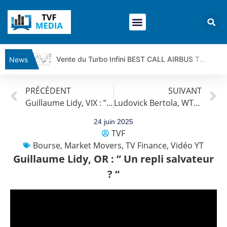
Vente du Turbo Infini BEST CALL AIRBUS TY80V à 3,45 € (+118 %)
News
Ce que Trump, Téhéran et Pékin ne veulent pas que vous voyiez ensemble | par Louis-Antoine Michelet
PRÉCÉDENT
SUIVANT
Vente du Turbo infini BEST PUT COINBASE WO83V à 0,51 € (+46 %)
Guillaume Lidy, VIX : ” Sans saveur “
Ludovick Bertola, WTI : « Une correction brutale »
Dichotomie profonde. Des marchés en hausse | Point Stratégique Hebdomadaire – Éric Galiègue
Tout peut exploser ! | Antoine Quesada – Chrono CAC
24 juin 2025
TVF
Gaza, Iran, Chine : la guerre mondiale vient de commencer | par Louis-Antoine Michelet
Bourse
,
Market Movers
,
TV Finance
,
Vidéo YT
Jean Marie Seronie :Loi agricole : vraie réforme ou simple réponse à la colère ?| Interview Éco
Guillaume Lidy, OR : ” Un repli salvateur
DAX40 : Poursuite de la croissance ? | Erick Sebban – Chrono DAX
? “
CAPGEMINI : Un signal haussier avant les résultats ? | Daniel Cohen de Lara – Market Movers
REMY COINTREAU : Le rebond est-il enfin confirmé ? | Daniel Cohen de Lara – Market Movers
TELEPERFORMANCE : Faut-il acheter avant les résultats ? | Daniel Cohen de Lara – Market Movers
CAC 40 : Vers un nouveau record ? Analyse avant la décision de la Fed | Denis Desclos – Chrono CAC