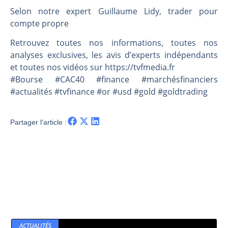
Une inertie haussière qui ralentit | Antoine Quesada – Chrono CAC
Selon notre expert Guillaume Lidy, trader pour
Pourquoi le monde entier vacille en même temps cette semaine ? | par Louis-Antoine Michelet
compte propre
WTI : Explosion mais réserves au plus bas | Denis Desclos – Market Movers
Retrouvez toutes nos informations, toutes nos
STMICROELECTRONICS : Correction probable | Denis Desclos – Market Movers
analyses exclusives, les avis d’experts indépendants
et toutes nos vidéos sur https://tvfmedia.fr
#Bourse #CAC40 #finance #marchésfinanciers
#actualités #tvfinance #or #usd #gold #goldtrading
Partager l'article :
ACTUALITÉS