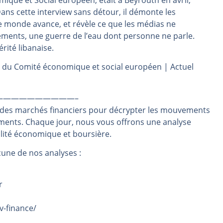
que et Social européen, était à Beyrouth en avril,
ans cette interview sans détour, il démonte les
même temps cette semaine | par Louis-Antoine Michelet
 monde avance, et révèle ce que les médias ne
rs | Point Stratégique Hebdomadaire – Éric Galiègue
ements, une guerre de l’eau dont personne ne parle.
 | Antoine Quesada – Chrono CAC
rité libanaise.
en même temps cette semaine ? | par Louis-Antoine Michelet
nt du Comité économique et social européen | Actuel
plus bas | Denis Desclos – Market Movers
——————————–
 des marchés financiers pour décrypter les mouvements
ements. Chaque jour, nous vous offrons une analyse
alité économique et boursière.
une de nos analyses :
r
v-finance/