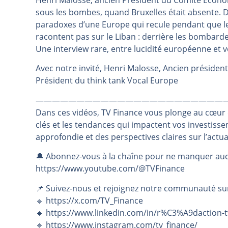
Henri Malosse, ancien Président du Comité Économi
sous les bombes, quand Bruxelles était absente. D
Pourquoi 6 guerres explosent en 
paradoxes d’une Europe qui recule pendant que le
Les investisseurs y croient toujou
racontent pas sur le Liban : derrière les bombard
Une inertie haussière qui ralentit
Une interview rare, entre lucidité européenne et vé
Pourquoi le monde entier vacille 
Avec notre invité, Henri Malosse, Ancien préside
WTI : Explosion mais réserves au 
Président du think tank Vocal Europe
———————————————————————
Dans ces vidéos, TV Finance vous plonge au cœur
clés et les tendances qui impactent vos investiss
approfondie et des perspectives claires sur l’actu
🔔 Abonnez-vous à la chaîne pour ne manquer auc
https://www.youtube.com/@TVFinance
📌 Suivez-nous et rejoignez notre communauté su
🔹 https://x.com/TV_Finance
🔹 https://www.linkedin.com/in/r%C3%A9daction-t
🔹 https://www.instagram.com/tv_finance/