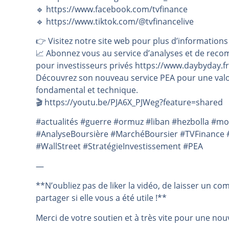
🔹 https://www.facebook.com/tvfinance
🔹 https://www.tiktok.com/@tvfinancelive
👉️ Visitez notre site web pour plus d’informations
📈 Abonnez vous au service d’analyses et de reco
pour investisseurs privés https://www.daybyday.fr
Découvrez son nouveau service PEA pour une valo
fondamental et technique.
🎬️ https://youtu.be/PJA6X_PJWeg?feature=shared
#actualités #guerre #ormuz #liban #hezbolla #m
#AnalyseBoursière #MarchéBoursier #TVFinance #
#WallStreet #StratégieInvestissement #PEA
—
**N’oubliez pas de liker la vidéo, de laisser un co
partager si elle vous a été utile !**
Merci de votre soutien et à très vite pour une nouv