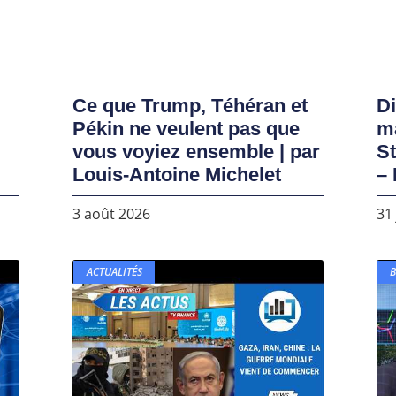
Ce que Trump, Téhéran et
D
Pékin ne veulent pas que
ma
vous voyiez ensemble | par
S
Louis-Antoine Michelet
– 
3 août 2026
31 
ACTUALITÉS