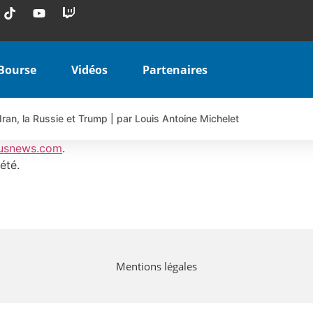
Bourse
Vidéos
Partenaires
Iran, la Russie et Trump | par Louis Antoine Michelet
 AIRBUS TY80V à 3,45 € (+118 %)
usnews.com
.
 veulent pas que vous voyiez ensemble | par Louis-Antoine Michele
été.
COINBASE WO83V à 0,51 € (+46 %)
 en hausse | Point Stratégique Hebdomadaire – Éric Galiègue
uesada – Chrono CAC
iale vient de commencer | par Louis-Antoine Michelet
Mentions légales
vraie réforme ou simple réponse à la colère ?| Interview Éco
e ? | Erick Sebban – Chrono DAX
ant les résultats ? | Daniel Cohen de Lara – Market Movers