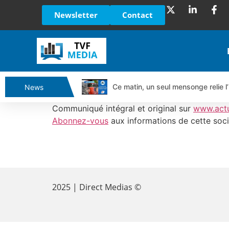
Newsletter
Contact
Ce matin, un seul mensonge relie l’
News
Vente du Turbo Infini BEST CALL
Communiqué intégral et original sur
www.act
Ce que Trump, Téhéran et Pékin ne
Abonnez-vous
aux informations de cette soci
Vente du Turbo infini BEST PUT 
Dichotomie profonde. Des marchés
​
Tout peut exploser ! | Antoine Q
Gaza, Iran, Chine : la guerre mond
2025 | Direct Medias ©
Jean Marie Seronie :Loi agricole : 
DAX40 : Poursuite de la croissanc
CAPGEMINI : Un signal haussier av