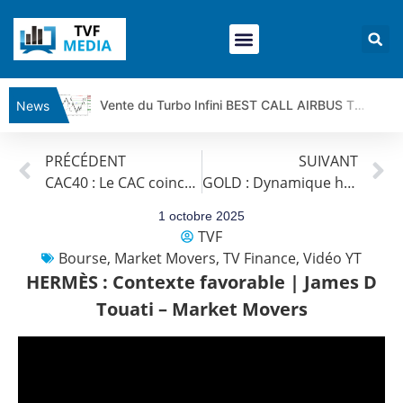
Vente du Turbo Infini BEST CALL AIRBUS TY80V à 3,45 € (+118 %)
News
Ce que Trump, Téhéran et Pékin ne veulent pas que vous voyiez ensemble | par Louis-Antoine Michelet
PRÉCÉDENT
SUIVANT
Vente du Turbo infini BEST PUT COINBASE WO83V à 0,51 € (+46 %)
CAC40 : Le CAC coincé sous les 7 900 points | Xavier Fenaux – Chrono CAC
GOLD : Dynamique haussière mais risque de correction | James D Touati – Market Movers
Dichotomie profonde. Des marchés en hausse | Point Stratégique Hebdomadaire – Éric Galiègue
Tout peut exploser ! | Antoine Quesada – Chrono CAC
1 octobre 2025
TVF
Gaza, Iran, Chine : la guerre mondiale vient de commencer | par Louis-Antoine Michelet
Bourse
,
Market Movers
,
TV Finance
,
Vidéo YT
Jean Marie Seronie :Loi agricole : vraie réforme ou simple réponse à la colère ?| Interview Éco
HERMÈS : Contexte favorable | James D
DAX40 : Poursuite de la croissance ? | Erick Sebban – Chrono DAX
Touati – Market Movers
CAPGEMINI : Un signal haussier avant les résultats ? | Daniel Cohen de Lara – Market Movers
REMY COINTREAU : Le rebond est-il enfin confirmé ? | Daniel Cohen de Lara – Market Movers
TELEPERFORMANCE : Faut-il acheter avant les résultats ? | Daniel Cohen de Lara – Market Movers
CAC 40 : Vers un nouveau record ? Analyse avant la décision de la Fed | Denis Desclos – Chrono CAC