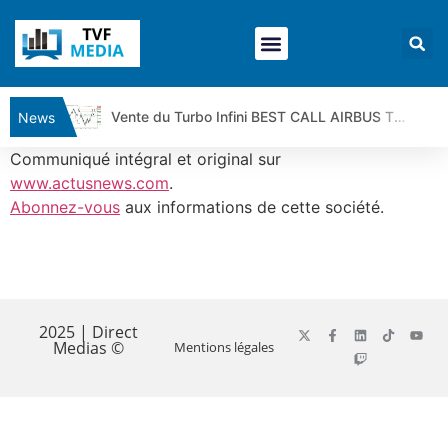
Vente du Turbo Infini BEST CALL AIRBUS TY80V à 3,45 € (+118 %)
News
Ce que Trump, Téhéran et Pékin ne veulent pas que vous voyiez ensemble | par Louis-Antoine Michelet
Communiqué intégral et original sur
Vente du Turbo infini BEST PUT COINBASE WO83V à 0,51 € (+46 %)
www.actusnews.com
.
Abonnez-vous
aux informations de cette société.
Dichotomie profonde. Des marchés en hausse | Point Stratégique Hebdomadaire – Éric Galiègue
Tout peut exploser ! | Antoine Quesada – Chrono CAC
Gaza, Iran, Chine : la guerre mondiale vient de commencer | par Louis-Antoine Michelet
​
Jean Marie Seronie :Loi agricole : vraie réforme ou simple réponse à la colère ?| Interview Éco
DAX40 : Poursuite de la croissance ? | Erick Sebban – Chrono DAX
2025 | Direct
Medias ©
Mentions légales
CAPGEMINI : Un signal haussier avant les résultats ? | Daniel Cohen de Lara – Market Movers
REMY COINTREAU : Le rebond est-il enfin confirmé ? | Daniel Cohen de Lara – Market Movers
TELEPERFORMANCE : Faut-il acheter avant les résultats ? | Daniel Cohen de Lara – Market Movers
CAC 40 : Vers un nouveau record ? Analyse avant la décision de la Fed | Denis Desclos – Chrono CAC