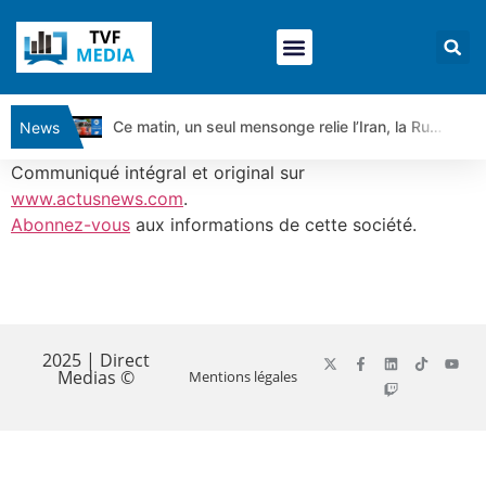
Ce matin, un seul mensonge relie l’Iran, la Russie et Trump | par Louis Antoine Michelet
News
Vente du Turbo Infini BEST CALL AIRBUS TY80V à 3,45 € (+118 %)
Communiqué intégral et original sur
Ce que Trump, Téhéran et Pékin ne veulent pas que vous voyiez ensemble | par Louis-Antoine Michelet
www.actusnews.com
.
Abonnez-vous
aux informations de cette société.
Vente du Turbo infini BEST PUT COINBASE WO83V à 0,51 € (+46 %)
Dichotomie profonde. Des marchés en hausse | Point Stratégique Hebdomadaire – Éric Galiègue
Tout peut exploser ! | Antoine Quesada – Chrono CAC
​
Gaza, Iran, Chine : la guerre mondiale vient de commencer | par Louis-Antoine Michelet
Jean Marie Seronie :Loi agricole : vraie réforme ou simple réponse à la colère ?| Interview Éco
2025 | Direct
Medias ©
Mentions légales
DAX40 : Poursuite de la croissance ? | Erick Sebban – Chrono DAX
CAPGEMINI : Un signal haussier avant les résultats ? | Daniel Cohen de Lara – Market Movers
REMY COINTREAU : Le rebond est-il enfin confirmé ? | Daniel Cohen de Lara – Market Movers
TELEPERFORMANCE : Faut-il acheter avant les résultats ? | Daniel Cohen de Lara – Market Movers