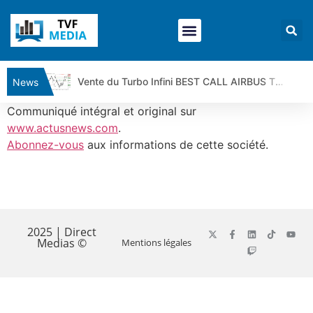
Vente du Turbo Infini BEST CALL AIRBUS TY80V à 3,45 € (+118 %)
News
Ce que Trump, Téhéran et Pékin ne veulent pas que vous voyiez ensemble | par Louis-Antoine Michelet
Communiqué intégral et original sur
Vente du Turbo infini BEST PUT COINBASE WO83V à 0,51 € (+46 %)
www.actusnews.com
.
Abonnez-vous
aux informations de cette société.
Dichotomie profonde. Des marchés en hausse | Point Stratégique Hebdomadaire – Éric Galiègue
Tout peut exploser ! | Antoine Quesada – Chrono CAC
Gaza, Iran, Chine : la guerre mondiale vient de commencer | par Louis-Antoine Michelet
​
Jean Marie Seronie :Loi agricole : vraie réforme ou simple réponse à la colère ?| Interview Éco
DAX40 : Poursuite de la croissance ? | Erick Sebban – Chrono DAX
2025 | Direct
Medias ©
Mentions légales
CAPGEMINI : Un signal haussier avant les résultats ? | Daniel Cohen de Lara – Market Movers
REMY COINTREAU : Le rebond est-il enfin confirmé ? | Daniel Cohen de Lara – Market Movers
TELEPERFORMANCE : Faut-il acheter avant les résultats ? | Daniel Cohen de Lara – Market Movers
CAC 40 : Vers un nouveau record ? Analyse avant la décision de la Fed | Denis Desclos – Chrono CAC