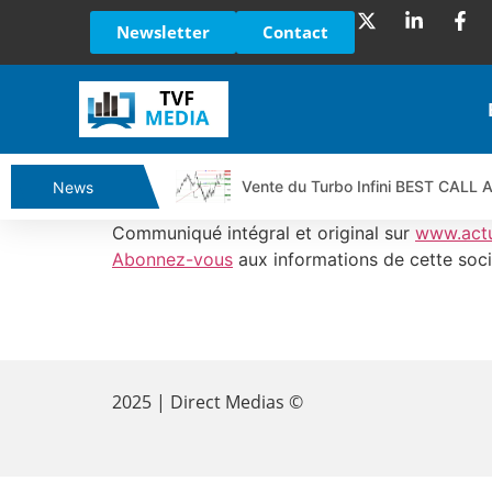
Newsletter
Contact
Vente du Turbo Infini BEST CALL
News
Ce que Trump, Téhéran et Pékin ne
Communiqué intégral et original sur
www.act
Vente du Turbo infini BEST PUT 
Abonnez-vous
aux informations de cette soci
Dichotomie profonde. Des marchés
Tout peut exploser ! | Antoine Q
​
Gaza, Iran, Chine : la guerre mond
Jean Marie Seronie :Loi agricole : 
2025 | Direct Medias ©
DAX40 : Poursuite de la croissanc
CAPGEMINI : Un signal haussier av
REMY COINTREAU : Le rebond est-i