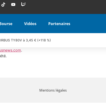
Bourse
Vidéos
Partenaires
 AIRBUS TY80V à 3,45 € (+118 %)
 veulent pas que vous voyiez ensemble | par Louis-Antoine Michele
usnews.com
.
COINBASE WO83V à 0,51 € (+46 %)
été.
 en hausse | Point Stratégique Hebdomadaire – Éric Galiègue
uesada – Chrono CAC
iale vient de commencer | par Louis-Antoine Michelet
vraie réforme ou simple réponse à la colère ?| Interview Éco
Mentions légales
e ? | Erick Sebban – Chrono DAX
ant les résultats ? | Daniel Cohen de Lara – Market Movers
l enfin confirmé ? | Daniel Cohen de Lara – Market Movers