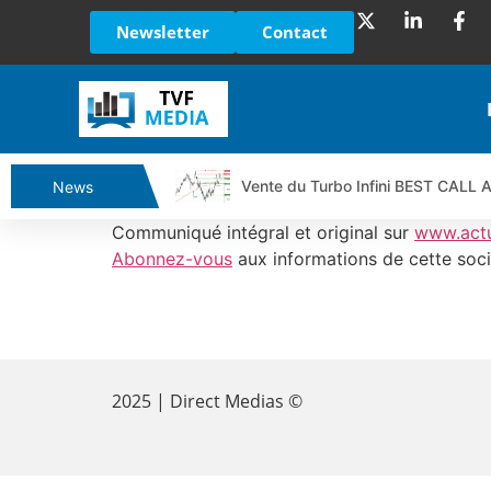
Newsletter
Contact
Vente du Turbo Infini BEST CALL
News
Ce que Trump, Téhéran et Pékin ne
Communiqué intégral et original sur
www.act
Vente du Turbo infini BEST PUT 
Abonnez-vous
aux informations de cette soci
Dichotomie profonde. Des marchés
Tout peut exploser ! | Antoine Q
​
Gaza, Iran, Chine : la guerre mond
Jean Marie Seronie :Loi agricole : 
2025 | Direct Medias ©
DAX40 : Poursuite de la croissanc
CAPGEMINI : Un signal haussier av
REMY COINTREAU : Le rebond est-i