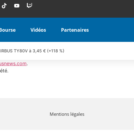
Bourse
Vidéos
Partenaires
 AIRBUS TY80V à 3,45 € (+118 %)
 veulent pas que vous voyiez ensemble | par Louis-Antoine Michele
usnews.com
.
COINBASE WO83V à 0,51 € (+46 %)
été.
 en hausse | Point Stratégique Hebdomadaire – Éric Galiègue
uesada – Chrono CAC
iale vient de commencer | par Louis-Antoine Michelet
vraie réforme ou simple réponse à la colère ?| Interview Éco
Mentions légales
e ? | Erick Sebban – Chrono DAX
ant les résultats ? | Daniel Cohen de Lara – Market Movers
l enfin confirmé ? | Daniel Cohen de Lara – Market Movers