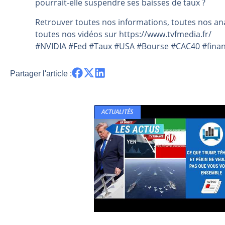
pourrait-elle suspendre ses baisses de taux ?
Les investisseurs y croient toujou
Retrouver toutes nos informations, toutes nos ana
Une inertie haussière qui ralentit
toutes nos vidéos sur https://www.tvfmedia.fr/​​​​​​​​​​​
Pourquoi le monde entier vacille 
#NVIDIA #Fed #Taux #USA #Bourse #CAC40 #financ
WTI : Explosion mais réserves au 
STMICROELECTRONICS : Correction
Partager l'article :
ACTUALITÉS