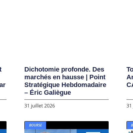
t
Dichotomie profonde. Des
To
marchés en hausse | Point
A
ar
Stratégique Hebdomadaire
C
– Éric Galiègue
31 juillet 2026
31 
BOURSE