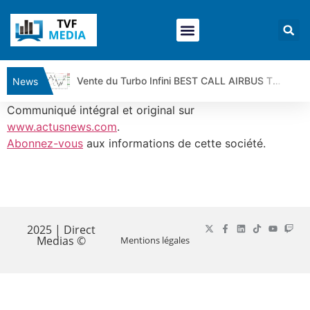
Vente du Turbo Infini BEST CALL AIRBUS TY80V à 3,45 € (+118 %)
News
Ce que Trump, Téhéran et Pékin ne veulent pas que vous voyiez ensemble | par Louis-Antoine Michelet
Communiqué intégral et original sur
Vente du Turbo infini BEST PUT COINBASE WO83V à 0,51 € (+46 %)
www.actusnews.com
.
Abonnez-vous
aux informations de cette société.
Dichotomie profonde. Des marchés en hausse | Point Stratégique Hebdomadaire – Éric Galiègue
Tout peut exploser ! | Antoine Quesada – Chrono CAC
Gaza, Iran, Chine : la guerre mondiale vient de commencer | par Louis-Antoine Michelet
​
Jean Marie Seronie :Loi agricole : vraie réforme ou simple réponse à la colère ?| Interview Éco
DAX40 : Poursuite de la croissance ? | Erick Sebban – Chrono DAX
2025 | Direct
Medias ©
Mentions légales
CAPGEMINI : Un signal haussier avant les résultats ? | Daniel Cohen de Lara – Market Movers
REMY COINTREAU : Le rebond est-il enfin confirmé ? | Daniel Cohen de Lara – Market Movers
TELEPERFORMANCE : Faut-il acheter avant les résultats ? | Daniel Cohen de Lara – Market Movers
CAC 40 : Vers un nouveau record ? Analyse avant la décision de la Fed | Denis Desclos – Chrono CAC