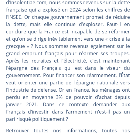
Une inertie haussière qui ralentit | Antoine Quesada – Chrono CAC
d’Insolentiae.com, nous sommes revenus sur la dette
française qui a explosé en 2024 selon les chiffres de
Pourquoi le monde entier vacille en même temps cette semaine ? | par Louis-Antoine Michelet
l’INSEE. Or chaque gouvernement promet de réduire
WTI : Explosion mais réserves au plus bas | Denis Desclos – Market Movers
la dette, mais elle continue d’exploser. Faut-il en
STMICROELECTRONICS : Correction probable | Denis Desclos – Market Movers
conclure que la France est incapable de se réformer
et qu’on se dirige inévitablement vers une « crise à la
grecque » ? Nous sommes revenus également sur le
grand emprunt français pour réarmer ses troupes.
Après les retraites et l’électricité, c’est maintenant
l’épargne des Français qui est dans le viseur du
gouvernement. Pour financer son réarmement, l’État
veut orienter une partie de l’épargne nationale vers
l’industrie de défense. Or en France, les ménages ont
perdu en moyenne 3% de pouvoir d’achat depuis
janvier 2021. Dans ce contexte demander aux
Français d’investir dans l’armement n’est-il pas un
pari risqué politiquement ?
Retrouver toutes nos informations, toutes nos