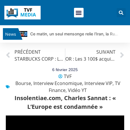
Ce matin, un seul mensonge relie l’Iran, la Russie et Trump | par Louis Antoine Michelet
News
Vente du Turbo Infini BEST CALL AIRBUS TY80V à 3,45 € (+118 %)
PRÉCÉDENT
SUIVANT
Ce que Trump, Téhéran et Pékin ne veulent pas que vous voyiez ensemble | par Louis-Antoine Michelet
STARBUCKS CORP : La tendance de fond est clairement orientée à la hausse.
OR : Les 3 100$ acquis ?
Vente du Turbo infini BEST PUT COINBASE WO83V à 0,51 € (+46 %)
Dichotomie profonde. Des marchés en hausse | Point Stratégique Hebdomadaire – Éric Galiègue
6 février 2025
TVF
Tout peut exploser ! | Antoine Quesada – Chrono CAC
Bourse
,
Interview Economique
,
Interview VIP
,
TV
Gaza, Iran, Chine : la guerre mondiale vient de commencer | par Louis-Antoine Michelet
Finance
,
Vidéo YT
Jean Marie Seronie :Loi agricole : vraie réforme ou simple réponse à la colère ?| Interview Éco
Insolentiae.com, Charles Sannat : «
DAX40 : Poursuite de la croissance ? | Erick Sebban – Chrono DAX
L’Europe est condamnée »
CAPGEMINI : Un signal haussier avant les résultats ? | Daniel Cohen de Lara – Market Movers
REMY COINTREAU : Le rebond est-il enfin confirmé ? | Daniel Cohen de Lara – Market Movers
TELEPERFORMANCE : Faut-il acheter avant les résultats ? | Daniel Cohen de Lara – Market Movers