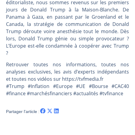
Les investisseurs y croient toujours | Point Stratégique Hebdomadaire – Éric Galiègue
éditorialiste, nous sommes revenus sur les premiers
jours de Donald Trump à la Maison-Blanche. De
Une inertie haussière qui ralentit | Antoine Quesada – Chrono CAC
Panama à Gaza, en passant par le Groenland et le
Pourquoi le monde entier vacille en même temps cette semaine ? | par Louis-Antoine Michelet
Canada, la stratégie de communication de Donald
WTI : Explosion mais réserves au plus bas | Denis Desclos – Market Movers
Trump déroute voire anesthésie tout le monde. Dès
lors, Donald Trump génie ou simple provocateur ?
L’Europe est-elle condamnée à coopérer avec Trump
?
Retrouver toutes nos informations, toutes nos
analyses exclusives, les avis d’experts indépendants
et toutes nos vidéos sur https://tvfmedia.fr
#Trump #Inflation #Europe #UE #Bourse #CAC40
#finance #marchésfinanciers #actualités #tvfinance
Partager l'article :