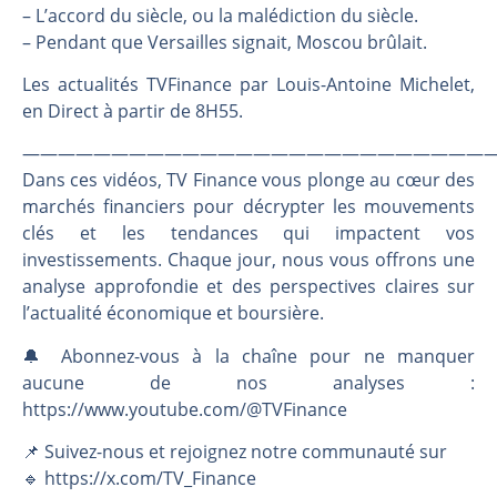
Les investisseurs y croient toujours | Point Stratégique Hebdomadaire – Éric Galiègue
– L’accord du siècle, ou la malédiction du siècle.
Une inertie haussière qui ralentit | Antoine Quesada – Chrono CAC
– Pendant que Versailles signait, Moscou brûlait.
Pourquoi le monde entier vacille en même temps cette semaine ? | par Louis-Antoine Michelet
Les actualités TVFinance par Louis-Antoine Michelet,
WTI : Explosion mais réserves au plus bas | Denis Desclos – Market Movers
en Direct à partir de 8H55.
———————————————————————————
Dans ces vidéos, TV Finance vous plonge au cœur des
marchés financiers pour décrypter les mouvements
clés et les tendances qui impactent vos
investissements. Chaque jour, nous vous offrons une
analyse approfondie et des perspectives claires sur
l’actualité économique et boursière.
🔔 Abonnez-vous à la chaîne pour ne manquer
aucune de nos analyses :
https://www.youtube.com/@TVFinance
📌 Suivez-nous et rejoignez notre communauté sur
🔹 https://x.com/TV_Finance