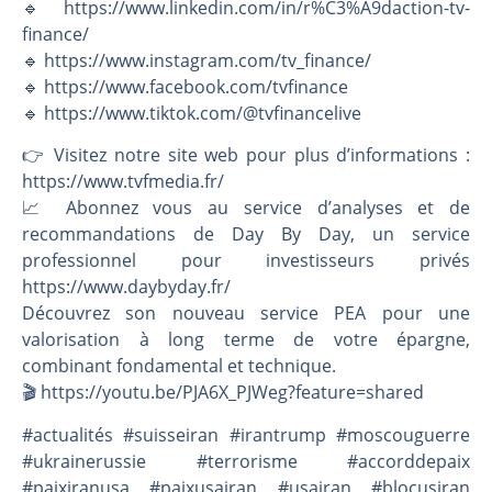
🔹 https://www.linkedin.com/in/r%C3%A9daction-tv-
finance/
🔹 https://www.instagram.com/tv_finance/
🔹 https://www.facebook.com/tvfinance
🔹 https://www.tiktok.com/@tvfinancelive
👉️ Visitez notre site web pour plus d’informations :
https://www.tvfmedia.fr/
📈 Abonnez vous au service d’analyses et de
recommandations de Day By Day, un service
professionnel pour investisseurs privés
https://www.daybyday.fr/
Découvrez son nouveau service PEA pour une
valorisation à long terme de votre épargne,
combinant fondamental et technique.
🎬️ https://youtu.be/PJA6X_PJWeg?feature=shared
#actualités #suisseiran #irantrump #moscouguerre
#ukrainerussie #terrorisme #accorddepaix
#paixiranusa #paixusairan #usairan #blocusiran