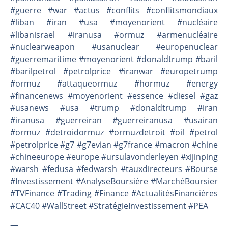
#guerre #war #actus #conflits #conflitsmondiaux
#liban #iran #usa #moyenorient #nucléaire
#libanisrael #iranusa #ormuz #armenucléaire
#nuclearweapon #usanuclear #europenuclear
#guerremaritime #moyenorient #donaldtrump #baril
#barilpetrol #petrolprice #iranwar #europetrump
#ormuz #attaqueormuz #hormuz #energy
#financenews #moyenorient #essence #diesel #gaz
#usanews #usa #trump #donaldtrump #iran
#iranusa #guerreiran #guerreiranusa #usairan
#ormuz #detroidormuz #ormuzdetroit #oil #petrol
#petrolprice #g7 #g7evian #g7france #macron #chine
#chineeurope #europe #ursulavonderleyen #xijinping
#warsh #fedusa #fedwarsh #tauxdirecteurs #Bourse
#Investissement #AnalyseBoursière #MarchéBoursier
#TVFinance #Trading #Finance #ActualitésFinancières
#CAC40 #WallStreet #StratégieInvestissement #PEA
—