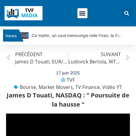
Ce matin, un seul mensonge relie l’Iran, la Russie et Trump | par Louis Antoine Michelet
News
Vente du Turbo Infini BEST CALL AIRBUS TY80V à 3,45 € (+118 %)
PRÉCÉDENT
SUIVANT
Ce que Trump, Téhéran et Pékin ne veulent pas que vous voyiez ensemble | par Louis-Antoine Michelet
James D Touati, EUR/USD : ” Des doutes ? “
Ludovick Bertola, WTI : « Forte volatilité mais…»
Vente du Turbo infini BEST PUT COINBASE WO83V à 0,51 € (+46 %)
Dichotomie profonde. Des marchés en hausse | Point Stratégique Hebdomadaire – Éric Galiègue
17 juin 2025
TVF
Tout peut exploser ! | Antoine Quesada – Chrono CAC
Bourse
,
Market Movers
,
TV Finance
,
Vidéo YT
Gaza, Iran, Chine : la guerre mondiale vient de commencer | par Louis-Antoine Michelet
James D Touati, NASDAQ : ” Poursuite de
Jean Marie Seronie :Loi agricole : vraie réforme ou simple réponse à la colère ?| Interview Éco
la hausse “
DAX40 : Poursuite de la croissance ? | Erick Sebban – Chrono DAX
CAPGEMINI : Un signal haussier avant les résultats ? | Daniel Cohen de Lara – Market Movers
REMY COINTREAU : Le rebond est-il enfin confirmé ? | Daniel Cohen de Lara – Market Movers
TELEPERFORMANCE : Faut-il acheter avant les résultats ? | Daniel Cohen de Lara – Market Movers