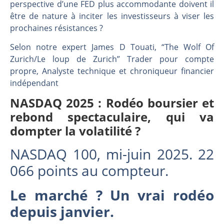
Les investisseurs y croient toujours | Point Stratégique Hebdomadaire – Éric Galiègue
perspective d’une FED plus accommodante doivent il
être de nature à inciter les investisseurs à viser les
Une inertie haussière qui ralentit | Antoine Quesada – Chrono CAC
prochaines résistances ?
Pourquoi le monde entier vacille en même temps cette semaine ? | par Louis-Antoine Michelet
WTI : Explosion mais réserves au plus bas | Denis Desclos – Market Movers
Selon notre expert James D Touati, “The Wolf Of
Zurich/Le loup de Zurich” Trader pour compte
propre, Analyste technique et chroniqueur financier
indépendant
NASDAQ 2025 : Rodéo boursier et
rebond spectaculaire, qui va
dompter la volatilité ?
NASDAQ 100, mi-juin 2025. 22
066 points au compteur.
Le marché ? Un vrai rodéo
depuis janvier.