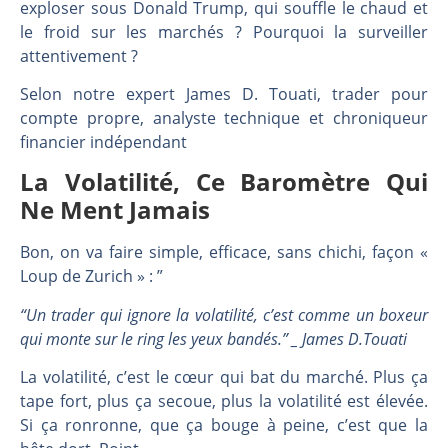
Les investisseurs y croient toujours | Point Stratégique Hebdomadaire – Éric Galiègue
exploser sous Donald Trump, qui souffle le chaud et
le froid sur les marchés ? Pourquoi la surveiller
Une inertie haussière qui ralentit | Antoine Quesada – Chrono CAC
attentivement ?
Pourquoi le monde entier vacille en même temps cette semaine ? | par Louis-Antoine Michelet
WTI : Explosion mais réserves au plus bas | Denis Desclos – Market Movers
Selon notre expert James D. Touati, trader pour
compte propre, analyste technique et chroniqueur
financier indépendant
La Volatilité, Ce Baromètre Qui
Ne Ment Jamais
Bon, on va faire simple, efficace, sans chichi, façon «
Loup de Zurich » : ”
“Un trader qui ignore la volatilité, c’est comme un boxeur
qui monte sur le ring les yeux bandés.” _ James D.Touati
La volatilité, c’est le cœur qui bat du marché. Plus ça
tape fort, plus ça secoue, plus la volatilité est élevée.
Si ça ronronne, que ça bouge à peine, c’est que la