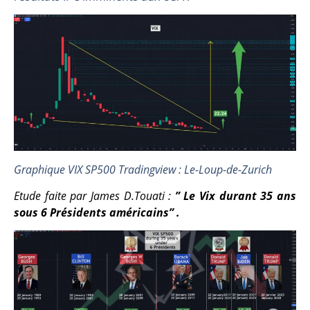
Graphique VIX SP500 Tradingview : Le-Loup-de-Zurich
Etude faite par James D.Touati :
” Le Vix durant 35 ans
sous 6 Présidents américains” .