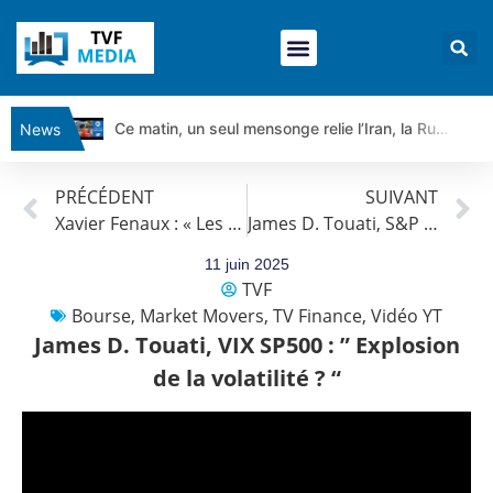
Ce matin, un seul mensonge relie l’Iran, la Russie et Trump | par Louis Antoine Michelet
News
Vente du Turbo Infini BEST CALL AIRBUS TY80V à 3,45 € (+118 %)
PRÉCÉDENT
SUIVANT
Ce que Trump, Téhéran et Pékin ne veulent pas que vous voyiez ensemble | par Louis-Antoine Michelet
Xavier Fenaux : « Les marchés européens ne sont pas à la fête »
James D. Touati, S&P 500 : ” Alerte ? “
Vente du Turbo infini BEST PUT COINBASE WO83V à 0,51 € (+46 %)
Dichotomie profonde. Des marchés en hausse | Point Stratégique Hebdomadaire – Éric Galiègue
11 juin 2025
TVF
Tout peut exploser ! | Antoine Quesada – Chrono CAC
Bourse
,
Market Movers
,
TV Finance
,
Vidéo YT
Gaza, Iran, Chine : la guerre mondiale vient de commencer | par Louis-Antoine Michelet
James D. Touati, VIX SP500 : ” Explosion
Jean Marie Seronie :Loi agricole : vraie réforme ou simple réponse à la colère ?| Interview Éco
de la volatilité ? “
DAX40 : Poursuite de la croissance ? | Erick Sebban – Chrono DAX
CAPGEMINI : Un signal haussier avant les résultats ? | Daniel Cohen de Lara – Market Movers
REMY COINTREAU : Le rebond est-il enfin confirmé ? | Daniel Cohen de Lara – Market Movers
TELEPERFORMANCE : Faut-il acheter avant les résultats ? | Daniel Cohen de Lara – Market Movers