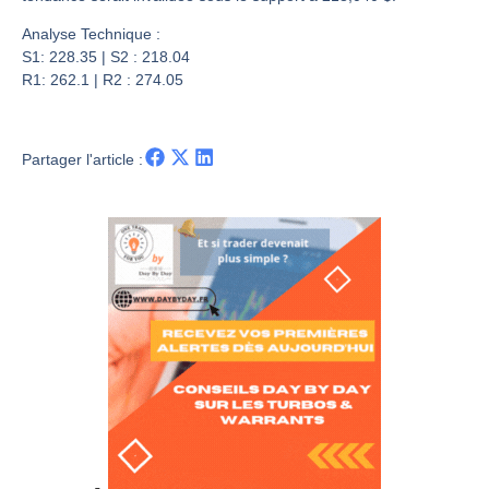
Pourquoi 6 guerres explosent en même temps cette semaine | par Louis-Antoine Michelet
Les investisseurs y croient toujours | Point Stratégique Hebdomadaire – Éric Galiègue
Analyse Technique :
S1: 228.35 | S2 : 218.04
Une inertie haussière qui ralentit | Antoine Quesada – Chrono CAC
R1: 262.1 | R2 : 274.05
Pourquoi le monde entier vacille en même temps cette semaine ? | par Louis-Antoine Michelet
Partager l'article :