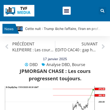
Cette nuit : Trump lâche l’affaire, l’Iran en profite pour tout exiger | Par Louis-Antoine Michelet
News
Ce matin, un seul mensonge relie l’Iran, la Russie et Trump | par Louis Antoine Michelet
PRÉCÉDENT
SUIVANT
Vente du Turbo Infini BEST CALL AIRBUS TY80V à 3,45 € (+118 %)
KLEPIERRE : Les cours progressent encore.
EDITO CAC40 : gap haussier
Ce que Trump, Téhéran et Pékin ne veulent pas que vous voyiez ensemble | par Louis-Antoine Michelet
Vente du Turbo infini BEST PUT COINBASE WO83V à 0,51 € (+46 %)
17 janvier 2025
DBD
Analyse DBD
,
Bourse
Dichotomie profonde. Des marchés en hausse | Point Stratégique Hebdomadaire – Éric Galiègue
JPMORGAN CHASE : Les cours
Tout peut exploser ! | Antoine Quesada – Chrono CAC
progressent toujours.
Gaza, Iran, Chine : la guerre mondiale vient de commencer | par Louis-Antoine Michelet
Jean Marie Seronie :Loi agricole : vraie réforme ou simple réponse à la colère ?| Interview Éco
DAX40 : Poursuite de la croissance ? | Erick Sebban – Chrono DAX
CAPGEMINI : Un signal haussier avant les résultats ? | Daniel Cohen de Lara – Market Movers
REMY COINTREAU : Le rebond est-il enfin confirmé ? | Daniel Cohen de Lara – Market Movers