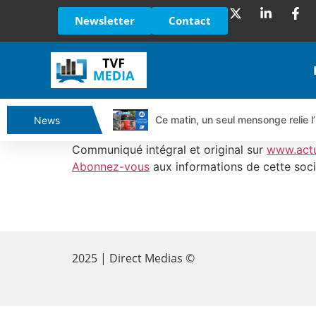
Newsletter
Contact
Ce matin, un seul mensonge relie l’
News
Vente du Turbo Infini BEST CALL
Communiqué intégral et original sur
www.act
Ce que Trump, Téhéran et Pékin ne
Abonnez-vous
aux informations de cette soci
Vente du Turbo infini BEST PUT 
Dichotomie profonde. Des marchés
​
Tout peut exploser ! | Antoine Q
Gaza, Iran, Chine : la guerre mond
2025 | Direct Medias ©
Jean Marie Seronie :Loi agricole : 
DAX40 : Poursuite de la croissanc
CAPGEMINI : Un signal haussier av