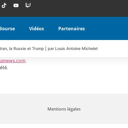
Bourse
Vidéos
Partenaires
Iran, la Russie et Trump | par Louis Antoine Michelet
 AIRBUS TY80V à 3,45 € (+118 %)
usnews.com
.
 veulent pas que vous voyiez ensemble | par Louis-Antoine Michele
été.
COINBASE WO83V à 0,51 € (+46 %)
 en hausse | Point Stratégique Hebdomadaire – Éric Galiègue
uesada – Chrono CAC
iale vient de commencer | par Louis-Antoine Michelet
Mentions légales
vraie réforme ou simple réponse à la colère ?| Interview Éco
e ? | Erick Sebban – Chrono DAX
ant les résultats ? | Daniel Cohen de Lara – Market Movers