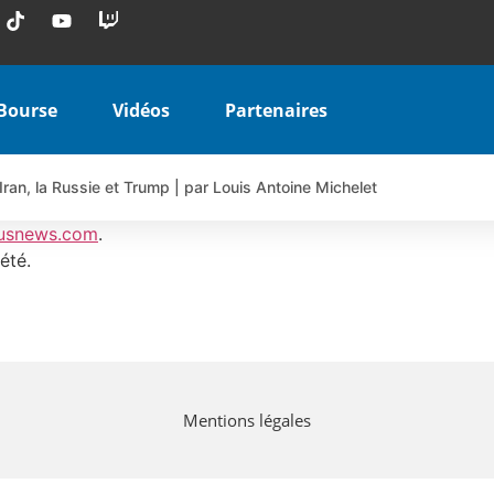
Bourse
Vidéos
Partenaires
Iran, la Russie et Trump | par Louis Antoine Michelet
 AIRBUS TY80V à 3,45 € (+118 %)
usnews.com
.
 veulent pas que vous voyiez ensemble | par Louis-Antoine Michele
été.
COINBASE WO83V à 0,51 € (+46 %)
 en hausse | Point Stratégique Hebdomadaire – Éric Galiègue
uesada – Chrono CAC
iale vient de commencer | par Louis-Antoine Michelet
Mentions légales
vraie réforme ou simple réponse à la colère ?| Interview Éco
e ? | Erick Sebban – Chrono DAX
ant les résultats ? | Daniel Cohen de Lara – Market Movers