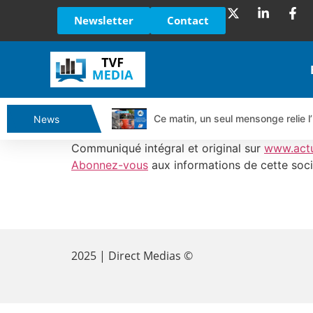
Newsletter
Contact
Ce matin, un seul mensonge relie l’
News
Vente du Turbo Infini BEST CALL
Communiqué intégral et original sur
www.act
Ce que Trump, Téhéran et Pékin ne
Abonnez-vous
aux informations de cette soci
Vente du Turbo infini BEST PUT 
Dichotomie profonde. Des marchés
​
Tout peut exploser ! | Antoine Q
Gaza, Iran, Chine : la guerre mond
2025 | Direct Medias ©
Jean Marie Seronie :Loi agricole : 
DAX40 : Poursuite de la croissanc
CAPGEMINI : Un signal haussier av