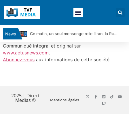
Ce matin, un seul mensonge relie l’Iran, la Russie et Trump | par Louis Antoine Michelet
News
Vente du Turbo Infini BEST CALL AIRBUS TY80V à 3,45 € (+118 %)
Communiqué intégral et original sur
Ce que Trump, Téhéran et Pékin ne veulent pas que vous voyiez ensemble | par Louis-Antoine Michelet
www.actusnews.com
.
Abonnez-vous
aux informations de cette société.
Vente du Turbo infini BEST PUT COINBASE WO83V à 0,51 € (+46 %)
Dichotomie profonde. Des marchés en hausse | Point Stratégique Hebdomadaire – Éric Galiègue
Tout peut exploser ! | Antoine Quesada – Chrono CAC
​
Gaza, Iran, Chine : la guerre mondiale vient de commencer | par Louis-Antoine Michelet
Jean Marie Seronie :Loi agricole : vraie réforme ou simple réponse à la colère ?| Interview Éco
2025 | Direct
Medias ©
Mentions légales
DAX40 : Poursuite de la croissance ? | Erick Sebban – Chrono DAX
CAPGEMINI : Un signal haussier avant les résultats ? | Daniel Cohen de Lara – Market Movers
REMY COINTREAU : Le rebond est-il enfin confirmé ? | Daniel Cohen de Lara – Market Movers
TELEPERFORMANCE : Faut-il acheter avant les résultats ? | Daniel Cohen de Lara – Market Movers