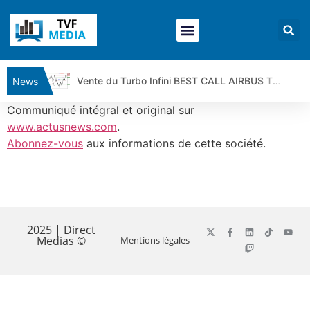
Vente du Turbo Infini BEST CALL AIRBUS TY80V à 3,45 € (+118 %)
News
Ce que Trump, Téhéran et Pékin ne veulent pas que vous voyiez ensemble | par Louis-Antoine Michelet
Communiqué intégral et original sur
Vente du Turbo infini BEST PUT COINBASE WO83V à 0,51 € (+46 %)
www.actusnews.com
.
Abonnez-vous
aux informations de cette société.
Dichotomie profonde. Des marchés en hausse | Point Stratégique Hebdomadaire – Éric Galiègue
Tout peut exploser ! | Antoine Quesada – Chrono CAC
Gaza, Iran, Chine : la guerre mondiale vient de commencer | par Louis-Antoine Michelet
​
Jean Marie Seronie :Loi agricole : vraie réforme ou simple réponse à la colère ?| Interview Éco
DAX40 : Poursuite de la croissance ? | Erick Sebban – Chrono DAX
2025 | Direct
Medias ©
Mentions légales
CAPGEMINI : Un signal haussier avant les résultats ? | Daniel Cohen de Lara – Market Movers
REMY COINTREAU : Le rebond est-il enfin confirmé ? | Daniel Cohen de Lara – Market Movers
TELEPERFORMANCE : Faut-il acheter avant les résultats ? | Daniel Cohen de Lara – Market Movers
CAC 40 : Vers un nouveau record ? Analyse avant la décision de la Fed | Denis Desclos – Chrono CAC