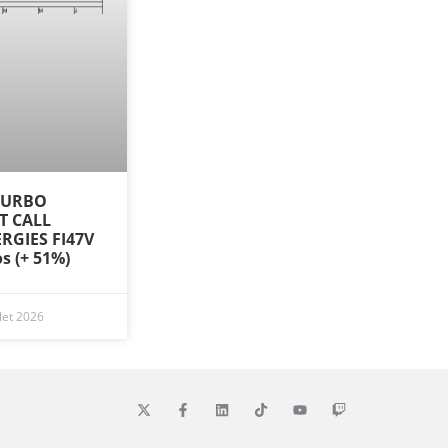
 TURBO
ST CALL
RGIES FI47V
os (+ 51%)
llet 2026