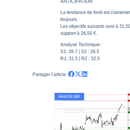
ANTICIPATION
Pourquoi 6 guerres explosent en 
La tendance de fond est clairemen
Les investisseurs y croient toujou
toujours.
Une inertie haussière qui ralentit
Les objectifs suivants sont à 31,5
Pourquoi le monde entier vacille 
support à 26,50 €.
WTI : Explosion mais réserves au 
Analyse Technique :
S1: 28.7 | S2 : 26.5
R1: 31.5 | R2 : 32.5
Partager l'article :
ANALYSE DBD