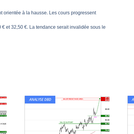
même temps cette semaine | par Louis-Antoine Michelet
t orientée à la hausse. Les cours progressent
rs | Point Stratégique Hebdomadaire – Éric Galiègue
 | Antoine Quesada – Chrono CAC
0 € et 32,50 €. La tendance serait invalidée sous le
en même temps cette semaine ? | par Louis-Antoine Michelet
plus bas | Denis Desclos – Market Movers
ANALYSE DBD
A