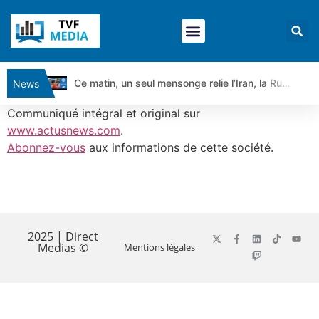
Ce matin, un seul mensonge relie l’Iran, la Russie et Trump | par Louis Antoine Michelet
News
Vente du Turbo Infini BEST CALL AIRBUS TY80V à 3,45 € (+118 %)
Communiqué intégral et original sur
Ce que Trump, Téhéran et Pékin ne veulent pas que vous voyiez ensemble | par Louis-Antoine Michelet
www.actusnews.com
.
Abonnez-vous
aux informations de cette société.
Vente du Turbo infini BEST PUT COINBASE WO83V à 0,51 € (+46 %)
Dichotomie profonde. Des marchés en hausse | Point Stratégique Hebdomadaire – Éric Galiègue
Tout peut exploser ! | Antoine Quesada – Chrono CAC
​
Gaza, Iran, Chine : la guerre mondiale vient de commencer | par Louis-Antoine Michelet
Jean Marie Seronie :Loi agricole : vraie réforme ou simple réponse à la colère ?| Interview Éco
2025 | Direct
Medias ©
Mentions légales
DAX40 : Poursuite de la croissance ? | Erick Sebban – Chrono DAX
CAPGEMINI : Un signal haussier avant les résultats ? | Daniel Cohen de Lara – Market Movers
REMY COINTREAU : Le rebond est-il enfin confirmé ? | Daniel Cohen de Lara – Market Movers
TELEPERFORMANCE : Faut-il acheter avant les résultats ? | Daniel Cohen de Lara – Market Movers