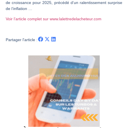
de croissance pour 2025, précédé d’un ralentissement surprise
Christian Parisot : Les marchés à l’épreuve des signaux | Interview Économique
de l’inflation …
Bernard Prats-Desclaux : Penser les marchés à l’ère des ruptures | Interview Littéraire
Voir l’article complet sur www.lalettredelacheteur.com
S&P500 : Des records, mais toujours de la vigueur | Ludovick Bertola – Les Echos de Wall Street
NASDAQ : La tendance haussière reste intacte | Ludovick Bertola – Les Echos de Wall Street
Partager l'article :
FERRARI : Un parcours toujours sans faute | Bernard Prats-Desclaux – Market Movers
SAP : Les acheteurs gardent la main | Bernard Prats-Desclaux – Market Movers
LVMH : Un rebond à confirmer | Bernard Prats-Desclaux – Market Movers
Le monde a changé de règles cette nuit. Personne ne vous l’a encore dit | Louis-Antoine Michelet
GBP/USD : Un premier ministre déjà sur le scelette | Philippe Lhermie – Flash Forex
EUR/USD : Une réunion à priori sans saveur | Philippe Lhermie – Flash Forex
Les événements de cette semaine à venir | Philippe Lhermie – Flash Forex
La France, maillon faible de l’Europe ! | Jean-Louis Cussac – Chrono CAC
Pourquoi 6 guerres explosent en même temps cette semaine | par Louis-Antoine Michelet
Les investisseurs y croient toujours | Point Stratégique Hebdomadaire – Éric Galiègue