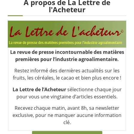
À propos de La Lettre de
Une inertie haussière qui ralentit | Antoine Quesada – Chrono CAC
l'Acheteur
Pourquoi le monde entier vacille en même temps cette semaine ? | par Louis-Antoine Michelet
WTI : Explosion mais réserves au plus bas | Denis Desclos – Market Movers
STMICROELECTRONICS : Correction probable | Denis Desclos – Market Movers
La revue de presse incontournable des matières
premières pour l’industrie agroalimentaire.
Restez informé des dernières actualités sur les
fruits, les céréales, le cacao et bien plus encore !
La Lettre de l’Acheteur
sélectionne chaque jour
pour vous une vingtaine d’articles essentiels.
Recevez chaque matin, avant 8h, sa newsletter
exclusive, pour ne manquer aucune information
clé.