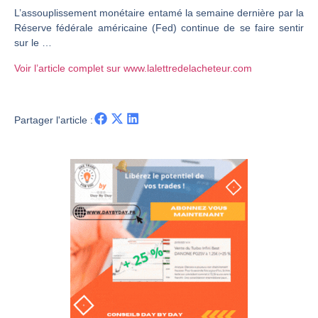
L’assouplissement monétaire entamé la semaine dernière par la
CAC 40 : Vers un nouveau record ? Analyse avant la décision de la Fed | Denis Desclos – Chrono CAC
Réserve fédérale américaine (Fed) continue de se faire sentir
Christian Parisot : Les marchés à l’épreuve des signaux | Interview Économique
sur le …
Bernard Prats-Desclaux : Penser les marchés à l’ère des ruptures | Interview Littéraire
Voir l’article complet sur www.lalettredelacheteur.com
S&P500 : Des records, mais toujours de la vigueur | Ludovick Bertola – Les Echos de Wall Street
NASDAQ : La tendance haussière reste intacte | Ludovick Bertola – Les Echos de Wall Street
Partager l'article :
FERRARI : Un parcours toujours sans faute | Bernard Prats-Desclaux – Market Movers
SAP : Les acheteurs gardent la main | Bernard Prats-Desclaux – Market Movers
LVMH : Un rebond à confirmer | Bernard Prats-Desclaux – Market Movers
Le monde a changé de règles cette nuit. Personne ne vous l’a encore dit | Louis-Antoine Michelet
GBP/USD : Un premier ministre déjà sur le scelette | Philippe Lhermie – Flash Forex
EUR/USD : Une réunion à priori sans saveur | Philippe Lhermie – Flash Forex
Les événements de cette semaine à venir | Philippe Lhermie – Flash Forex
La France, maillon faible de l’Europe ! | Jean-Louis Cussac – Chrono CAC
Pourquoi 6 guerres explosent en même temps cette semaine | par Louis-Antoine Michelet