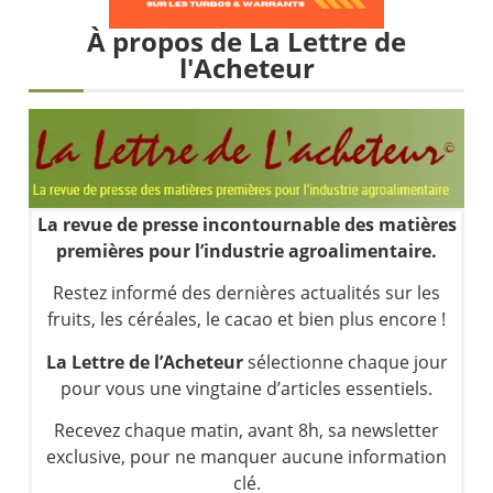
Les investisseurs y croient toujours | Point Stratégique Hebdomadaire – Éric Galiègue
À propos de La Lettre de
Une inertie haussière qui ralentit | Antoine Quesada – Chrono CAC
l'Acheteur
Pourquoi le monde entier vacille en même temps cette semaine ? | par Louis-Antoine Michelet
WTI : Explosion mais réserves au plus bas | Denis Desclos – Market Movers
La revue de presse incontournable des matières
premières pour l’industrie agroalimentaire.
Restez informé des dernières actualités sur les
fruits, les céréales, le cacao et bien plus encore !
La Lettre de l’Acheteur
sélectionne chaque jour
pour vous une vingtaine d’articles essentiels.
Recevez chaque matin, avant 8h, sa newsletter
exclusive, pour ne manquer aucune information
clé.