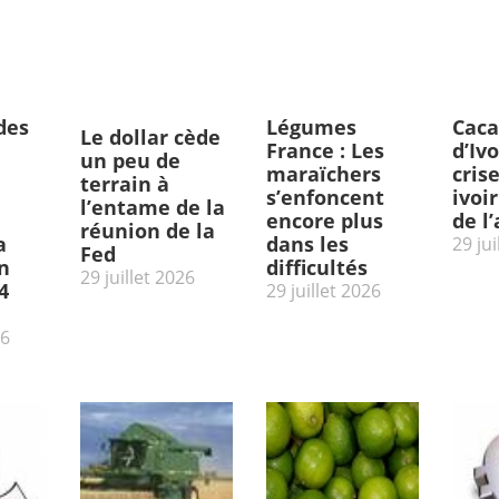
des
Légumes
Caca
Le dollar cède
France : Les
d’Ivo
un peu de
maraïchers
cris
terrain à
s’enfoncent
ivoi
l’entame de la
encore plus
de l
réunion de la
a
dans les
29 jui
Fed
n
difficultés
29 juillet 2026
4
29 juillet 2026
26