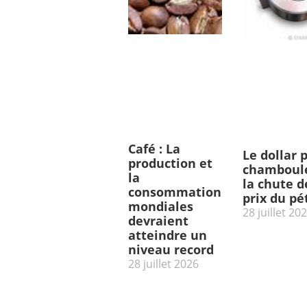
Café : La
Le dollar 
production et
chamboulé
la
la chute d
consommation
prix du pé
mondiales
28 juillet 20
devraient
atteindre un
niveau record
28 juillet 2026