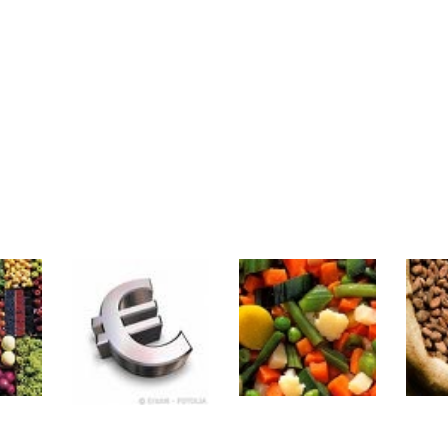
même temps cette semaine | par Louis-Antoine Michelet
rs | Point Stratégique Hebdomadaire – Éric Galiègue
 | Antoine Quesada – Chrono CAC
en même temps cette semaine ? | par Louis-Antoine Michelet
plus bas | Denis Desclos – Market Movers