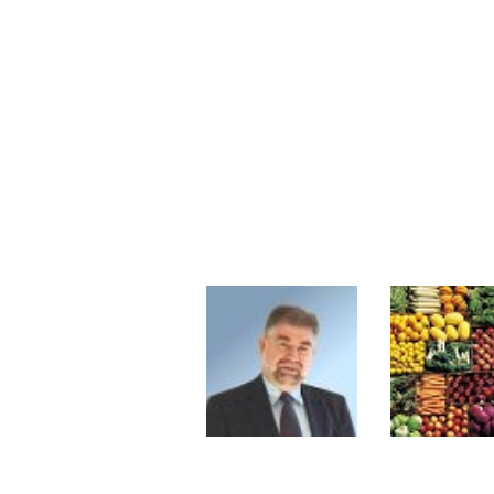
Pourquoi 6 guerres explosent en 
Les investisseurs y croient toujou
Une inertie haussière qui ralentit
Pourquoi le monde entier vacille 
WTI : Explosion mais réserves au 