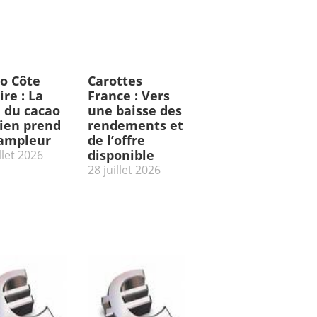
o Côte
Carottes
ire : La
France : Vers
e du cacao
une baisse des
rien prend
rendements et
’ampleur
de l’offre
disponible
llet 2026
28 juillet 2026