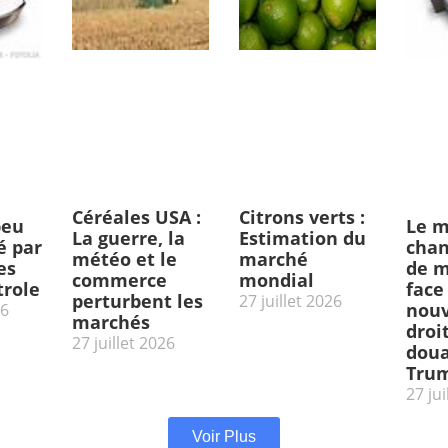
Céréales USA :
Citrons verts :
peu
Le m
La guerre, la
Estimation du
 par
chan
météo et le
marché
es
de m
commerce
mondial
trole
face
perturbent les
27 juillet 2026
nou
26
marchés
droi
27 juillet 2026
doua
Tru
27 jui
Voir Plus