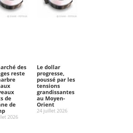
arché des
Le dollar
ges reste
progresse,
arbre
poussé par les
 aux
tensions
veaux
grandissantes
ts de
au Moyen-
ne de
Orient
mp
24 juillet 2026
llet 2026