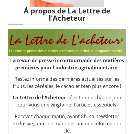
Une inertie haussière qui ralentit | Antoine Quesada – Chrono CAC
À propos de La Lettre de
Pourquoi le monde entier vacille en même temps cette semaine ? | par Louis-Antoine Michelet
l'Acheteur
WTI : Explosion mais réserves au plus bas | Denis Desclos – Market Movers
STMICROELECTRONICS : Correction probable | Denis Desclos – Market Movers
La revue de presse incontournable des matières
premières pour l’industrie agroalimentaire.
Restez informé des dernières actualités sur les
fruits, les céréales, le cacao et bien plus encore !
La Lettre de l’Acheteur
sélectionne chaque jour
pour vous une vingtaine d’articles essentiels.
Recevez chaque matin, avant 8h, sa newsletter
exclusive, pour ne manquer aucune information
clé.