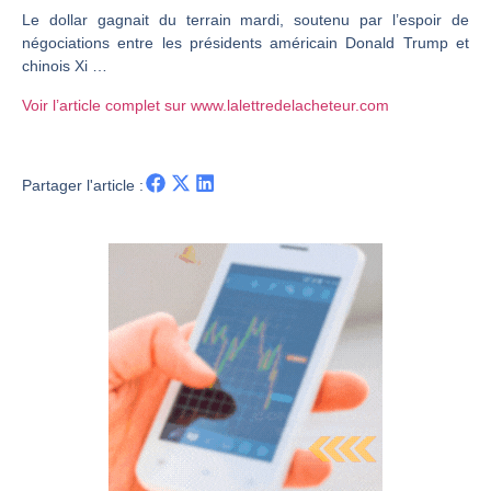
Le dollar gagnait du terrain mardi, soutenu par l’espoir de
Christian Parisot : Les marchés à l’épreuve des signaux | Interview Économique
négociations entre les présidents américain Donald Trump et
Bernard Prats-Desclaux : Penser les marchés à l’ère des ruptures | Interview Littéraire
chinois Xi …
S&P500 : Des records, mais toujours de la vigueur | Ludovick Bertola – Les Echos de Wall Street
Voir l’article complet sur www.lalettredelacheteur.com
NASDAQ : La tendance haussière reste intacte | Ludovick Bertola – Les Echos de Wall Street
FERRARI : Un parcours toujours sans faute | Bernard Prats-Desclaux – Market Movers
Partager l'article :
SAP : Les acheteurs gardent la main | Bernard Prats-Desclaux – Market Movers
LVMH : Un rebond à confirmer | Bernard Prats-Desclaux – Market Movers
Le monde a changé de règles cette nuit. Personne ne vous l’a encore dit | Louis-Antoine Michelet
GBP/USD : Un premier ministre déjà sur le scelette | Philippe Lhermie – Flash Forex
EUR/USD : Une réunion à priori sans saveur | Philippe Lhermie – Flash Forex
Les événements de cette semaine à venir | Philippe Lhermie – Flash Forex
La France, maillon faible de l’Europe ! | Jean-Louis Cussac – Chrono CAC
Pourquoi 6 guerres explosent en même temps cette semaine | par Louis-Antoine Michelet
Les investisseurs y croient toujours | Point Stratégique Hebdomadaire – Éric Galiègue