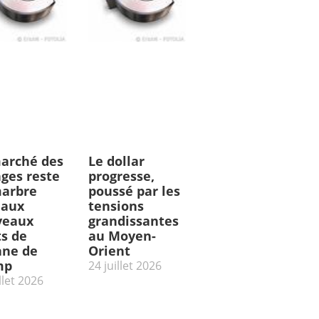
arché des
Le dollar
ges reste
progresse,
arbre
poussé par les
 aux
tensions
veaux
grandissantes
ts de
au Moyen-
ne de
Orient
mp
24 juillet 2026
llet 2026