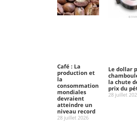
Café : La
Le dollar 
production et
chamboulé
la
la chute d
consommation
prix du pé
mondiales
28 juillet 20
devraient
atteindre un
niveau record
28 juillet 2026