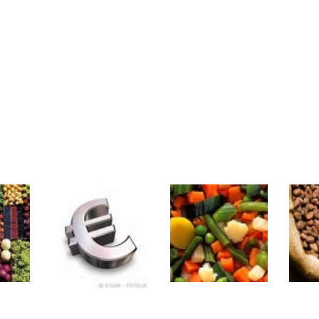
rs | Point Stratégique Hebdomadaire – Éric Galiègue
 | Antoine Quesada – Chrono CAC
en même temps cette semaine ? | par Louis-Antoine Michelet
plus bas | Denis Desclos – Market Movers
 probable | Denis Desclos – Market Movers