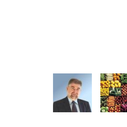
Les investisseurs y croient toujou
Une inertie haussière qui ralentit
Pourquoi le monde entier vacille 
WTI : Explosion mais réserves au 
STMICROELECTRONICS : Correction