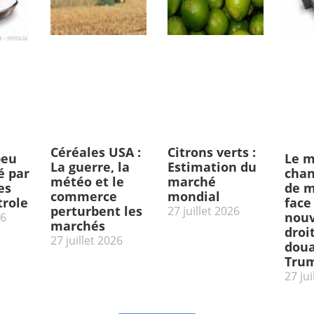
Céréales USA :
Citrons verts :
peu
Le m
La guerre, la
Estimation du
 par
chan
météo et le
marché
es
de m
commerce
mondial
trole
face
perturbent les
27 juillet 2026
nou
26
marchés
droi
27 juillet 2026
doua
Tru
27 jui