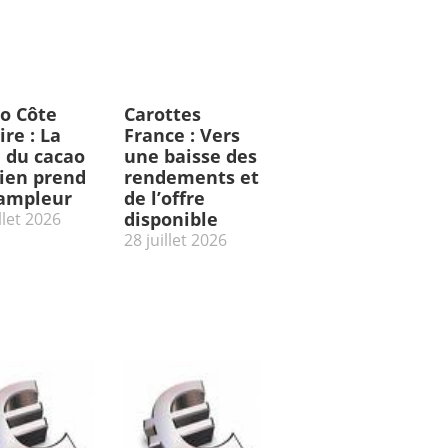
o Côte
Carottes
ire : La
France : Vers
e du cacao
une baisse des
rien prend
rendements et
’ampleur
de l’offre
disponible
llet 2026
28 juillet 2026