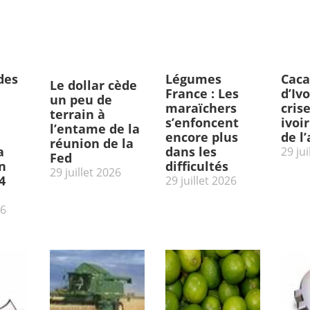
des
Légumes
Caca
Le dollar cède
France : Les
d’Ivo
un peu de
maraïchers
cris
terrain à
s’enfoncent
ivoi
l’entame de la
encore plus
de l
réunion de la
a
dans les
29 jui
Fed
n
difficultés
29 juillet 2026
4
29 juillet 2026
26