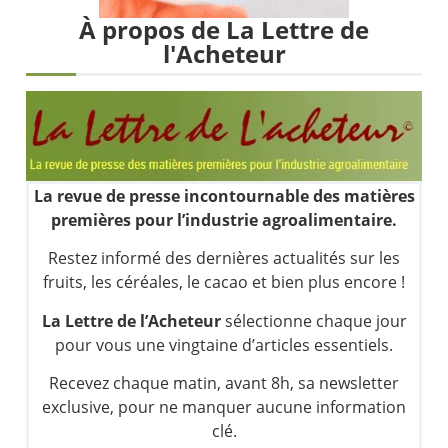
Pourquoi 6 guerres explosent en même temps cette semaine | par Louis-Antoine Michelet
À propos de La Lettre de
Les investisseurs y croient toujours | Point Stratégique Hebdomadaire – Éric Galiègue
l'Acheteur
Une inertie haussière qui ralentit | Antoine Quesada – Chrono CAC
Pourquoi le monde entier vacille en même temps cette semaine ? | par Louis-Antoine Michelet
La revue de presse incontournable des matières
premières pour l’industrie agroalimentaire.
Restez informé des dernières actualités sur les
fruits, les céréales, le cacao et bien plus encore !
La Lettre de l’Acheteur
sélectionne chaque jour
pour vous une vingtaine d’articles essentiels.
Recevez chaque matin, avant 8h, sa newsletter
exclusive, pour ne manquer aucune information
clé.