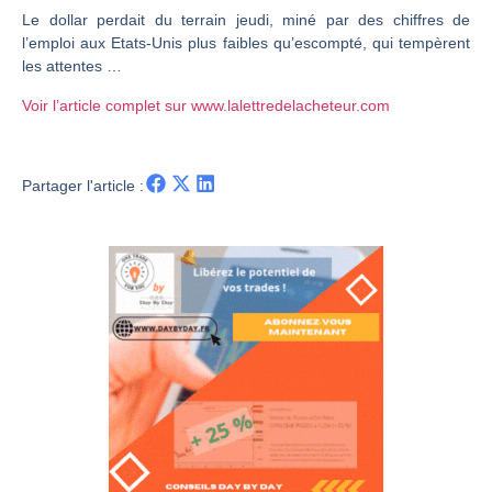
Le dollar perdait du terrain jeudi, miné par des chiffres de
Christian Parisot : Les marchés à l’épreuve des signaux | Interview Économique
l’emploi aux Etats-Unis plus faibles qu’escompté, qui tempèrent
Bernard Prats-Desclaux : Penser les marchés à l’ère des ruptures | Interview Littéraire
les attentes …
S&P500 : Des records, mais toujours de la vigueur | Ludovick Bertola – Les Echos de Wall Street
Voir l’article complet sur www.lalettredelacheteur.com
NASDAQ : La tendance haussière reste intacte | Ludovick Bertola – Les Echos de Wall Street
FERRARI : Un parcours toujours sans faute | Bernard Prats-Desclaux – Market Movers
Partager l'article :
SAP : Les acheteurs gardent la main | Bernard Prats-Desclaux – Market Movers
LVMH : Un rebond à confirmer | Bernard Prats-Desclaux – Market Movers
Le monde a changé de règles cette nuit. Personne ne vous l’a encore dit | Louis-Antoine Michelet
GBP/USD : Un premier ministre déjà sur le scelette | Philippe Lhermie – Flash Forex
EUR/USD : Une réunion à priori sans saveur | Philippe Lhermie – Flash Forex
Les événements de cette semaine à venir | Philippe Lhermie – Flash Forex
La France, maillon faible de l’Europe ! | Jean-Louis Cussac – Chrono CAC
Pourquoi 6 guerres explosent en même temps cette semaine | par Louis-Antoine Michelet
Les investisseurs y croient toujours | Point Stratégique Hebdomadaire – Éric Galiègue