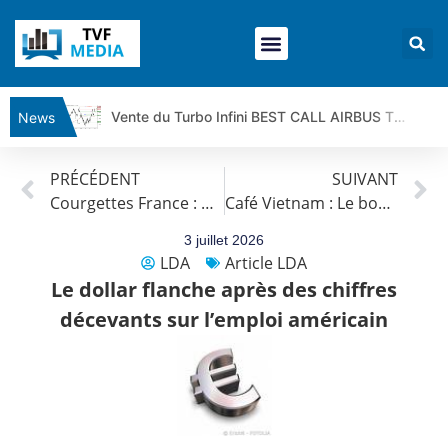
Vente du Turbo Infini BEST CALL AIRBUS TY80V à 3,45 € (+118 %)
News
Ce que Trump, Téhéran et Pékin ne veulent pas que vous voyiez ensemble | par Louis-Antoine Michelet
PRÉCÉDENT
SUIVANT
Vente du Turbo infini BEST PUT COINBASE WO83V à 0,51 € (+46 %)
Courgettes France : Une production attendue en hausse en 2026
Café Vietnam : Le boom du robusta est menacé
Dichotomie profonde. Des marchés en hausse | Point Stratégique Hebdomadaire – Éric Galiègue
Tout peut exploser ! | Antoine Quesada – Chrono CAC
3 juillet 2026
LDA
Article LDA
Gaza, Iran, Chine : la guerre mondiale vient de commencer | par Louis-Antoine Michelet
Le dollar flanche après des chiffres
Jean Marie Seronie :Loi agricole : vraie réforme ou simple réponse à la colère ?| Interview Éco
décevants sur l’emploi américain
DAX40 : Poursuite de la croissance ? | Erick Sebban – Chrono DAX
CAPGEMINI : Un signal haussier avant les résultats ? | Daniel Cohen de Lara – Market Movers
REMY COINTREAU : Le rebond est-il enfin confirmé ? | Daniel Cohen de Lara – Market Movers
TELEPERFORMANCE : Faut-il acheter avant les résultats ? | Daniel Cohen de Lara – Market Movers
CAC 40 : Vers un nouveau record ? Analyse avant la décision de la Fed | Denis Desclos – Chrono CAC