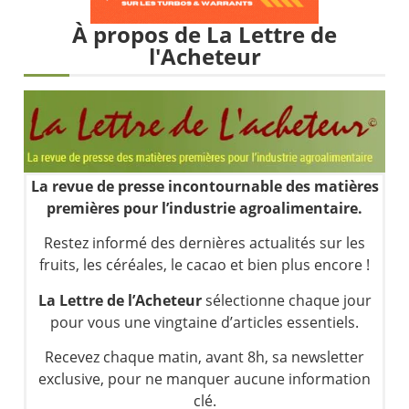
Une inertie haussière qui ralentit | Antoine Quesada – Chrono CAC
À propos de La Lettre de
Pourquoi le monde entier vacille en même temps cette semaine ? | par Louis-Antoine Michelet
l'Acheteur
WTI : Explosion mais réserves au plus bas | Denis Desclos – Market Movers
STMICROELECTRONICS : Correction probable | Denis Desclos – Market Movers
La revue de presse incontournable des matières
premières pour l’industrie agroalimentaire.
Restez informé des dernières actualités sur les
fruits, les céréales, le cacao et bien plus encore !
La Lettre de l’Acheteur
sélectionne chaque jour
pour vous une vingtaine d’articles essentiels.
Recevez chaque matin, avant 8h, sa newsletter
exclusive, pour ne manquer aucune information
clé.