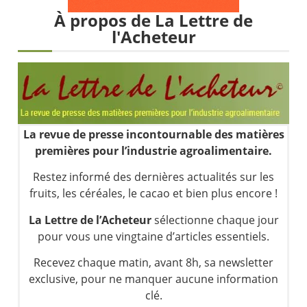
Pourquoi 6 guerres explosent en même temps cette semaine | par Louis-Antoine Michelet
À propos de La Lettre de
Les investisseurs y croient toujours | Point Stratégique Hebdomadaire – Éric Galiègue
l'Acheteur
Une inertie haussière qui ralentit | Antoine Quesada – Chrono CAC
Pourquoi le monde entier vacille en même temps cette semaine ? | par Louis-Antoine Michelet
La revue de presse incontournable des matières
premières pour l’industrie agroalimentaire.
Restez informé des dernières actualités sur les
fruits, les céréales, le cacao et bien plus encore !
La Lettre de l’Acheteur
sélectionne chaque jour
pour vous une vingtaine d’articles essentiels.
Recevez chaque matin, avant 8h, sa newsletter
exclusive, pour ne manquer aucune information
clé.