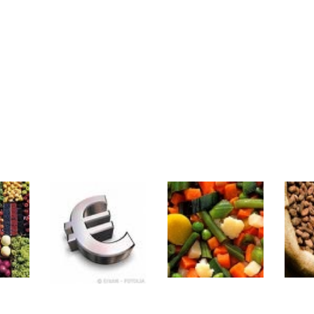
rs | Point Stratégique Hebdomadaire – Éric Galiègue
 | Antoine Quesada – Chrono CAC
en même temps cette semaine ? | par Louis-Antoine Michelet
plus bas | Denis Desclos – Market Movers
 probable | Denis Desclos – Market Movers