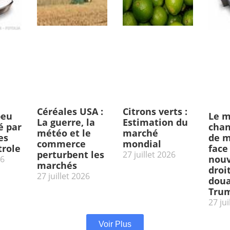
Céréales USA :
Citrons verts :
peu
Le m
La guerre, la
Estimation du
 par
chan
météo et le
marché
es
de m
commerce
mondial
trole
face
perturbent les
27 juillet 2026
nou
26
marchés
droi
27 juillet 2026
doua
Tru
27 jui
Voir Plus