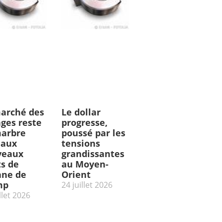
arché des
Le dollar
ges reste
progresse,
arbre
poussé par les
 aux
tensions
veaux
grandissantes
ts de
au Moyen-
ne de
Orient
mp
24 juillet 2026
llet 2026