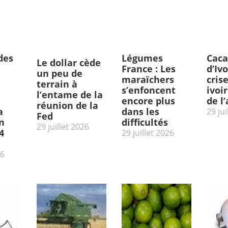
des
Légumes
Caca
Le dollar cède
France : Les
d’Ivo
un peu de
maraïchers
cris
terrain à
s’enfoncent
ivoi
l’entame de la
encore plus
de l
réunion de la
a
dans les
29 jui
Fed
n
difficultés
29 juillet 2026
4
29 juillet 2026
26