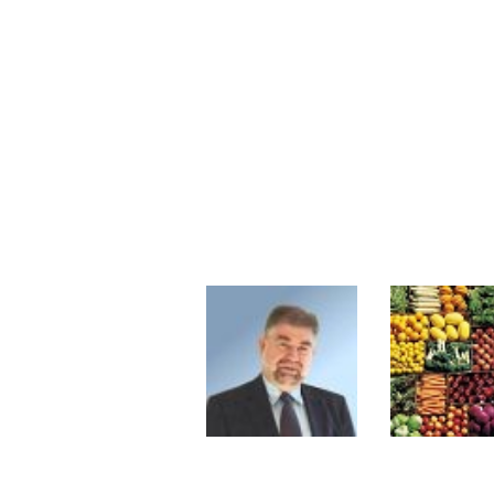
Les investisseurs y croient toujou
Une inertie haussière qui ralentit
Pourquoi le monde entier vacille 
WTI : Explosion mais réserves au 
STMICROELECTRONICS : Correction