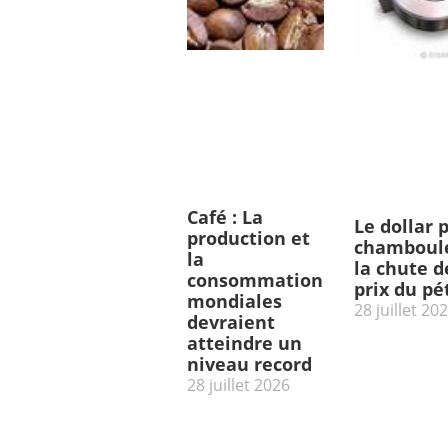
Café : La
Le dollar 
production et
chamboulé
la
la chute d
consommation
prix du pé
mondiales
28 juillet 20
devraient
atteindre un
niveau record
28 juillet 2026