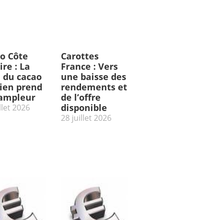
o Côte
Carottes
ire : La
France : Vers
e du cacao
une baisse des
rien prend
rendements et
’ampleur
de l’offre
disponible
llet 2026
28 juillet 2026