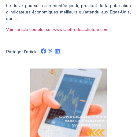
Le dollar poursuit sa remontée jeudi, profitant de la publication
CAC 40 : Vers un nouveau record ? Analyse avant la décision de la Fed | Denis Desclos – Chrono CAC
d’indicateurs économiques meilleurs qu’attendu aux Etats-Unis,
Christian Parisot : Les marchés à l’épreuve des signaux | Interview Économique
qui …
Bernard Prats-Desclaux : Penser les marchés à l’ère des ruptures | Interview Littéraire
Voir l’article complet sur www.lalettredelacheteur.com
S&P500 : Des records, mais toujours de la vigueur | Ludovick Bertola – Les Echos de Wall Street
NASDAQ : La tendance haussière reste intacte | Ludovick Bertola – Les Echos de Wall Street
Partager l'article :
FERRARI : Un parcours toujours sans faute | Bernard Prats-Desclaux – Market Movers
SAP : Les acheteurs gardent la main | Bernard Prats-Desclaux – Market Movers
LVMH : Un rebond à confirmer | Bernard Prats-Desclaux – Market Movers
Le monde a changé de règles cette nuit. Personne ne vous l’a encore dit | Louis-Antoine Michelet
GBP/USD : Un premier ministre déjà sur le scelette | Philippe Lhermie – Flash Forex
EUR/USD : Une réunion à priori sans saveur | Philippe Lhermie – Flash Forex
Les événements de cette semaine à venir | Philippe Lhermie – Flash Forex
La France, maillon faible de l’Europe ! | Jean-Louis Cussac – Chrono CAC
Pourquoi 6 guerres explosent en même temps cette semaine | par Louis-Antoine Michelet