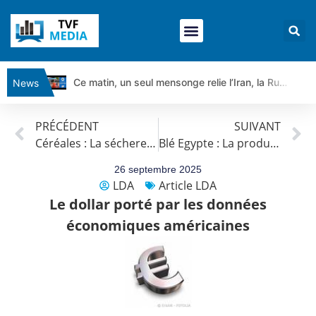
Ce matin, un seul mensonge relie l’Iran, la Russie et Trump | par Louis Antoine Michelet
News
Vente du Turbo Infini BEST CALL AIRBUS TY80V à 3,45 € (+118 %)
PRÉCÉDENT
SUIVANT
Ce que Trump, Téhéran et Pékin ne veulent pas que vous voyiez ensemble | par Louis-Antoine Michelet
Céréales : La sécheresse dans les principaux pays producteurs pourrait faire grimper les prix
Blé Egypte : La production et les importations devraient augmenter
Vente du Turbo infini BEST PUT COINBASE WO83V à 0,51 € (+46 %)
Dichotomie profonde. Des marchés en hausse | Point Stratégique Hebdomadaire – Éric Galiègue
26 septembre 2025
LDA
Article LDA
Tout peut exploser ! | Antoine Quesada – Chrono CAC
Le dollar porté par les données
Gaza, Iran, Chine : la guerre mondiale vient de commencer | par Louis-Antoine Michelet
économiques américaines
Jean Marie Seronie :Loi agricole : vraie réforme ou simple réponse à la colère ?| Interview Éco
DAX40 : Poursuite de la croissance ? | Erick Sebban – Chrono DAX
CAPGEMINI : Un signal haussier avant les résultats ? | Daniel Cohen de Lara – Market Movers
REMY COINTREAU : Le rebond est-il enfin confirmé ? | Daniel Cohen de Lara – Market Movers
TELEPERFORMANCE : Faut-il acheter avant les résultats ? | Daniel Cohen de Lara – Market Movers