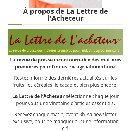
Les investisseurs y croient toujours | Point Stratégique Hebdomadaire – Éric Galiègue
À propos de La Lettre de
Une inertie haussière qui ralentit | Antoine Quesada – Chrono CAC
l'Acheteur
Pourquoi le monde entier vacille en même temps cette semaine ? | par Louis-Antoine Michelet
WTI : Explosion mais réserves au plus bas | Denis Desclos – Market Movers
La revue de presse incontournable des matières
premières pour l’industrie agroalimentaire.
Restez informé des dernières actualités sur les
fruits, les céréales, le cacao et bien plus encore !
La Lettre de l’Acheteur
sélectionne chaque jour
pour vous une vingtaine d’articles essentiels.
Recevez chaque matin, avant 8h, sa newsletter
exclusive, pour ne manquer aucune information
clé.