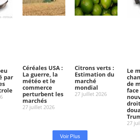
Céréales USA :
Citrons verts :
peu
Le m
La guerre, la
Estimation du
 par
chan
météo et le
marché
es
de m
commerce
mondial
trole
face
perturbent les
27 juillet 2026
nou
26
marchés
droi
27 juillet 2026
doua
Tru
27 jui
Voir Plus