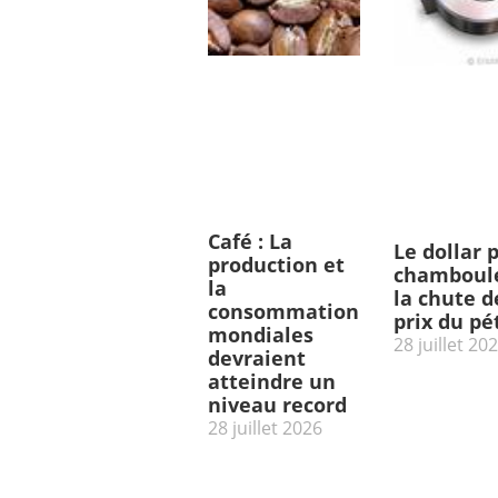
Café : La
Le dollar 
production et
chamboulé
la
la chute d
consommation
prix du pé
mondiales
28 juillet 20
devraient
atteindre un
niveau record
28 juillet 2026