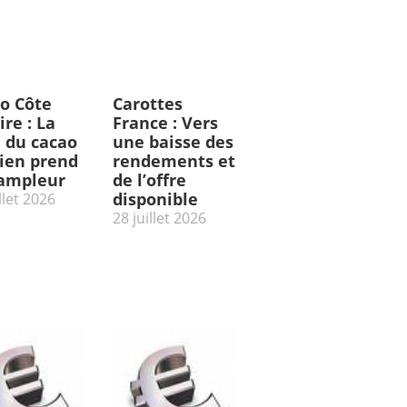
o Côte
Carottes
ire : La
France : Vers
e du cacao
une baisse des
rien prend
rendements et
’ampleur
de l’offre
disponible
llet 2026
28 juillet 2026