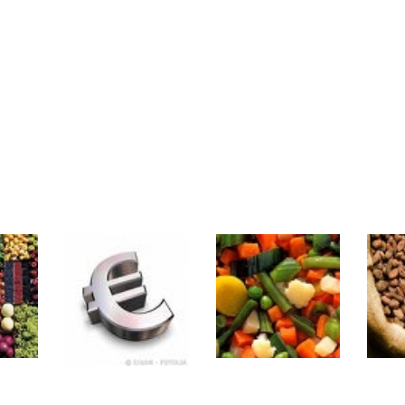
rs | Point Stratégique Hebdomadaire – Éric Galiègue
 | Antoine Quesada – Chrono CAC
en même temps cette semaine ? | par Louis-Antoine Michelet
plus bas | Denis Desclos – Market Movers
 probable | Denis Desclos – Market Movers