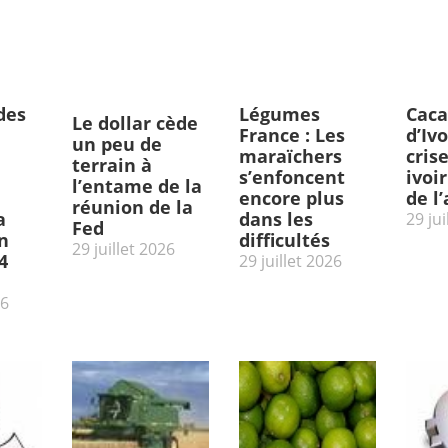
des
Légumes
Caca
Le dollar cède
France : Les
d’Ivo
un peu de
maraïchers
cris
terrain à
s’enfoncent
ivoi
l’entame de la
encore plus
de l
réunion de la
a
dans les
29 jui
Fed
n
difficultés
29 juillet 2026
4
29 juillet 2026
26