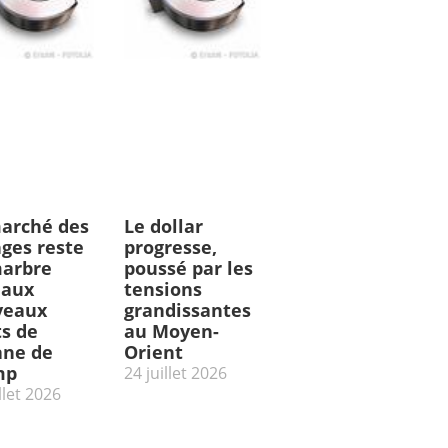
arché des
Le dollar
ges reste
progresse,
arbre
poussé par les
 aux
tensions
veaux
grandissantes
ts de
au Moyen-
ne de
Orient
mp
24 juillet 2026
llet 2026