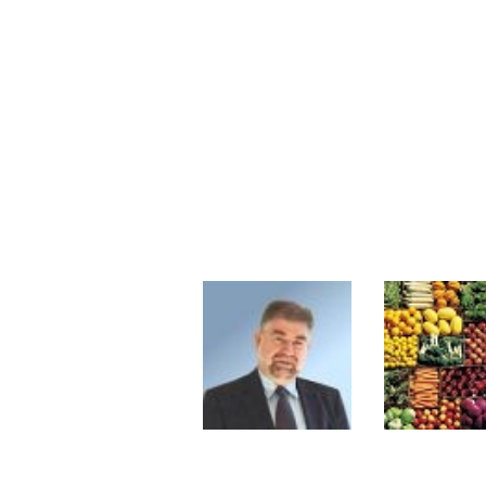
Les investisseurs y croient toujou
Une inertie haussière qui ralentit
Pourquoi le monde entier vacille 
WTI : Explosion mais réserves au 
STMICROELECTRONICS : Correction