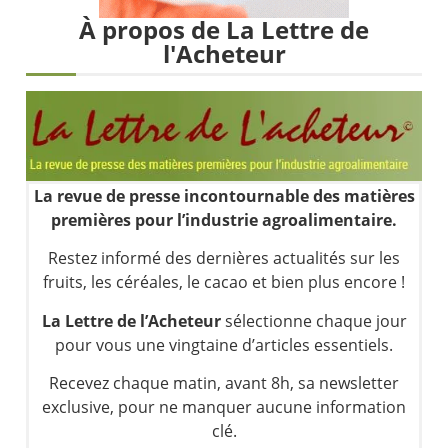
Les investisseurs y croient toujours | Point Stratégique Hebdomadaire – Éric Galiègue
À propos de La Lettre de
Une inertie haussière qui ralentit | Antoine Quesada – Chrono CAC
l'Acheteur
Pourquoi le monde entier vacille en même temps cette semaine ? | par Louis-Antoine Michelet
WTI : Explosion mais réserves au plus bas | Denis Desclos – Market Movers
La revue de presse incontournable des matières
premières pour l’industrie agroalimentaire.
Restez informé des dernières actualités sur les
fruits, les céréales, le cacao et bien plus encore !
La Lettre de l’Acheteur
sélectionne chaque jour
pour vous une vingtaine d’articles essentiels.
Recevez chaque matin, avant 8h, sa newsletter
exclusive, pour ne manquer aucune information
clé.