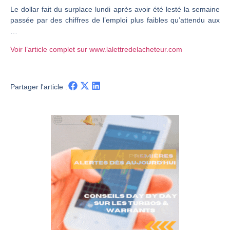
Le dollar fait du surplace lundi après avoir été lesté la semaine
CAC 40 : Vers un nouveau record ? Analyse avant la décision de la Fed | Denis Desclos – Chrono CAC
passée par des chiffres de l’emploi plus faibles qu’attendu aux
Christian Parisot : Les marchés à l’épreuve des signaux | Interview Économique
…
Bernard Prats-Desclaux : Penser les marchés à l’ère des ruptures | Interview Littéraire
Voir l’article complet sur www.lalettredelacheteur.com
S&P500 : Des records, mais toujours de la vigueur | Ludovick Bertola – Les Echos de Wall Street
NASDAQ : La tendance haussière reste intacte | Ludovick Bertola – Les Echos de Wall Street
Partager l'article :
FERRARI : Un parcours toujours sans faute | Bernard Prats-Desclaux – Market Movers
SAP : Les acheteurs gardent la main | Bernard Prats-Desclaux – Market Movers
LVMH : Un rebond à confirmer | Bernard Prats-Desclaux – Market Movers
Le monde a changé de règles cette nuit. Personne ne vous l’a encore dit | Louis-Antoine Michelet
GBP/USD : Un premier ministre déjà sur le scelette | Philippe Lhermie – Flash Forex
EUR/USD : Une réunion à priori sans saveur | Philippe Lhermie – Flash Forex
Les événements de cette semaine à venir | Philippe Lhermie – Flash Forex
La France, maillon faible de l’Europe ! | Jean-Louis Cussac – Chrono CAC
Pourquoi 6 guerres explosent en même temps cette semaine | par Louis-Antoine Michelet