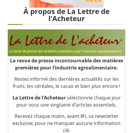
Les investisseurs y croient toujours | Point Stratégique Hebdomadaire – Éric Galiègue
À propos de La Lettre de
Une inertie haussière qui ralentit | Antoine Quesada – Chrono CAC
l'Acheteur
Pourquoi le monde entier vacille en même temps cette semaine ? | par Louis-Antoine Michelet
WTI : Explosion mais réserves au plus bas | Denis Desclos – Market Movers
La revue de presse incontournable des matières
premières pour l’industrie agroalimentaire.
Restez informé des dernières actualités sur les
fruits, les céréales, le cacao et bien plus encore !
La Lettre de l’Acheteur
sélectionne chaque jour
pour vous une vingtaine d’articles essentiels.
Recevez chaque matin, avant 8h, sa newsletter
exclusive, pour ne manquer aucune information
clé.