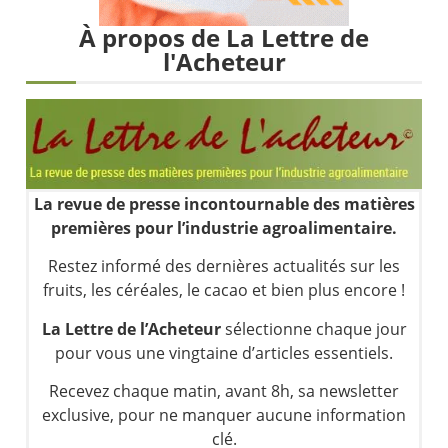
Les investisseurs y croient toujours | Point Stratégique Hebdomadaire – Éric Galiègue
À propos de La Lettre de
Une inertie haussière qui ralentit | Antoine Quesada – Chrono CAC
l'Acheteur
Pourquoi le monde entier vacille en même temps cette semaine ? | par Louis-Antoine Michelet
WTI : Explosion mais réserves au plus bas | Denis Desclos – Market Movers
La revue de presse incontournable des matières
premières pour l’industrie agroalimentaire.
Restez informé des dernières actualités sur les
fruits, les céréales, le cacao et bien plus encore !
La Lettre de l’Acheteur
sélectionne chaque jour
pour vous une vingtaine d’articles essentiels.
Recevez chaque matin, avant 8h, sa newsletter
exclusive, pour ne manquer aucune information
clé.