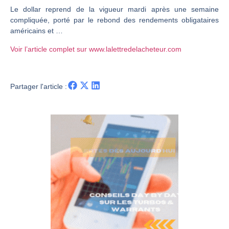
Le dollar reprend de la vigueur mardi après une semaine
CAC 40 : Vers un nouveau record ? Analyse avant la décision de la Fed | Denis Desclos – Chrono CAC
compliquée, porté par le rebond des rendements obligataires
Christian Parisot : Les marchés à l’épreuve des signaux | Interview Économique
américains et …
Bernard Prats-Desclaux : Penser les marchés à l’ère des ruptures | Interview Littéraire
Voir l’article complet sur www.lalettredelacheteur.com
S&P500 : Des records, mais toujours de la vigueur | Ludovick Bertola – Les Echos de Wall Street
NASDAQ : La tendance haussière reste intacte | Ludovick Bertola – Les Echos de Wall Street
Partager l'article :
FERRARI : Un parcours toujours sans faute | Bernard Prats-Desclaux – Market Movers
SAP : Les acheteurs gardent la main | Bernard Prats-Desclaux – Market Movers
LVMH : Un rebond à confirmer | Bernard Prats-Desclaux – Market Movers
Le monde a changé de règles cette nuit. Personne ne vous l’a encore dit | Louis-Antoine Michelet
GBP/USD : Un premier ministre déjà sur le scelette | Philippe Lhermie – Flash Forex
EUR/USD : Une réunion à priori sans saveur | Philippe Lhermie – Flash Forex
Les événements de cette semaine à venir | Philippe Lhermie – Flash Forex
La France, maillon faible de l’Europe ! | Jean-Louis Cussac – Chrono CAC
Pourquoi 6 guerres explosent en même temps cette semaine | par Louis-Antoine Michelet