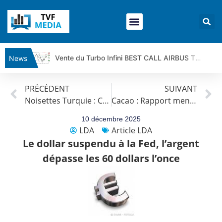
Vente du Turbo Infini BEST CALL AIRBUS TY80V à 3,45 € (+118 %)
News
Ce que Trump, Téhéran et Pékin ne veulent pas que vous voyiez ensemble | par Louis-Antoine Michelet
PRÉCÉDENT
SUIVANT
Vente du Turbo infini BEST PUT COINBASE WO83V à 0,51 € (+46 %)
Noisettes Turquie : Chute de la production et flambée des prix
Cacao : Rapport mensuel Novembre 2025 de l’ICCO
Dichotomie profonde. Des marchés en hausse | Point Stratégique Hebdomadaire – Éric Galiègue
Tout peut exploser ! | Antoine Quesada – Chrono CAC
10 décembre 2025
LDA
Article LDA
Gaza, Iran, Chine : la guerre mondiale vient de commencer | par Louis-Antoine Michelet
Le dollar suspendu à la Fed, l’argent
Jean Marie Seronie :Loi agricole : vraie réforme ou simple réponse à la colère ?| Interview Éco
dépasse les 60 dollars l’once
DAX40 : Poursuite de la croissance ? | Erick Sebban – Chrono DAX
CAPGEMINI : Un signal haussier avant les résultats ? | Daniel Cohen de Lara – Market Movers
REMY COINTREAU : Le rebond est-il enfin confirmé ? | Daniel Cohen de Lara – Market Movers
TELEPERFORMANCE : Faut-il acheter avant les résultats ? | Daniel Cohen de Lara – Market Movers
CAC 40 : Vers un nouveau record ? Analyse avant la décision de la Fed | Denis Desclos – Chrono CAC