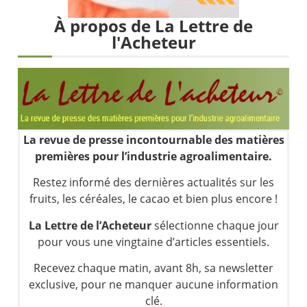
Une inertie haussière qui ralentit | Antoine Quesada – Chrono CAC
À propos de La Lettre de
Pourquoi le monde entier vacille en même temps cette semaine ? | par Louis-Antoine Michelet
l'Acheteur
WTI : Explosion mais réserves au plus bas | Denis Desclos – Market Movers
STMICROELECTRONICS : Correction probable | Denis Desclos – Market Movers
La revue de presse incontournable des matières
premières pour l’industrie agroalimentaire.
Restez informé des dernières actualités sur les
fruits, les céréales, le cacao et bien plus encore !
La Lettre de l’Acheteur
sélectionne chaque jour
pour vous une vingtaine d’articles essentiels.
Recevez chaque matin, avant 8h, sa newsletter
exclusive, pour ne manquer aucune information
clé.