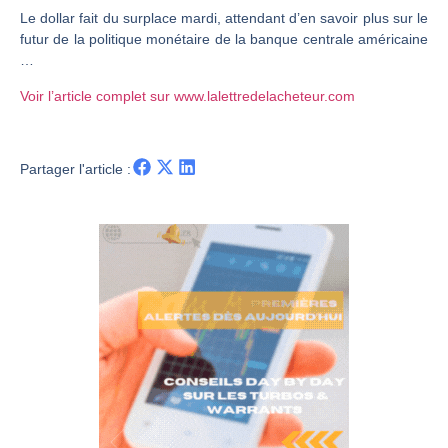
Le dollar fait du surplace mardi, attendant d’en savoir plus sur le
Christian Parisot : Les marchés à l’épreuve des signaux | Interview Économique
futur de la politique monétaire de la banque centrale américaine
Bernard Prats-Desclaux : Penser les marchés à l’ère des ruptures | Interview Littéraire
…
S&P500 : Des records, mais toujours de la vigueur | Ludovick Bertola – Les Echos de Wall Street
Voir l’article complet sur www.lalettredelacheteur.com
NASDAQ : La tendance haussière reste intacte | Ludovick Bertola – Les Echos de Wall Street
FERRARI : Un parcours toujours sans faute | Bernard Prats-Desclaux – Market Movers
Partager l'article :
SAP : Les acheteurs gardent la main | Bernard Prats-Desclaux – Market Movers
LVMH : Un rebond à confirmer | Bernard Prats-Desclaux – Market Movers
Le monde a changé de règles cette nuit. Personne ne vous l’a encore dit | Louis-Antoine Michelet
GBP/USD : Un premier ministre déjà sur le scelette | Philippe Lhermie – Flash Forex
EUR/USD : Une réunion à priori sans saveur | Philippe Lhermie – Flash Forex
Les événements de cette semaine à venir | Philippe Lhermie – Flash Forex
La France, maillon faible de l’Europe ! | Jean-Louis Cussac – Chrono CAC
Pourquoi 6 guerres explosent en même temps cette semaine | par Louis-Antoine Michelet
Les investisseurs y croient toujours | Point Stratégique Hebdomadaire – Éric Galiègue